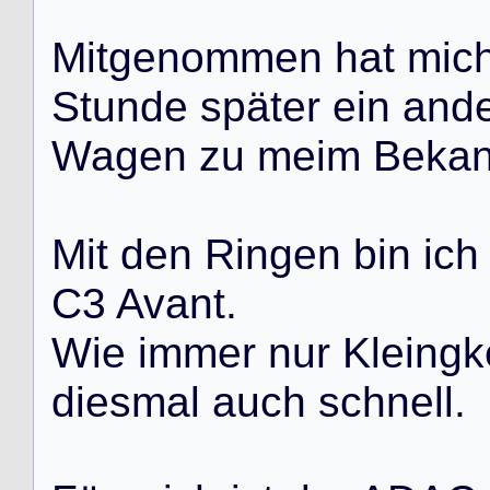
M
i
t
g
e
n
o
m
m
e
n
h
a
t
m
i
c
S
t
u
n
d
e
s
p
ä
t
e
r
e
i
n
a
n
d
W
a
g
e
n
z
u
m
e
i
m
B
e
k
a
M
i
t
d
e
n
R
i
n
g
e
n
b
i
n
i
c
h
C
3
A
v
a
n
t
.
W
i
e
i
m
m
e
r
n
u
r
K
l
e
i
n
g
k
d
i
e
s
m
a
l
a
u
c
h
s
c
h
n
e
l
l
.