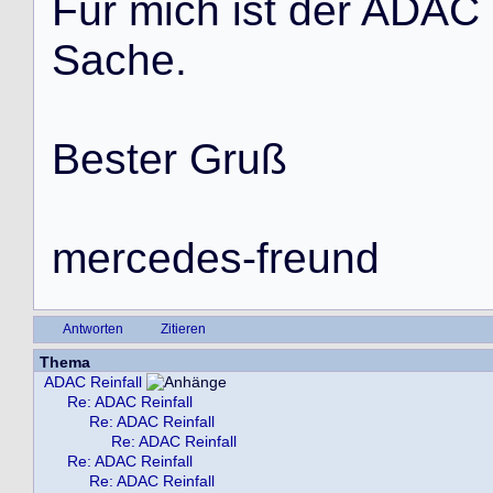
F
ü
r
m
i
c
h
i
s
t
d
e
r
A
D
A
C
S
a
c
h
e
.
B
e
s
t
e
r
G
r
u
ß
m
e
r
c
e
d
e
s
-
f
r
e
u
n
d
Antworten
Zitieren
Thema
ADAC Reinfall
Re: ADAC Reinfall
Re: ADAC Reinfall
Re: ADAC Reinfall
Re: ADAC Reinfall
Re: ADAC Reinfall