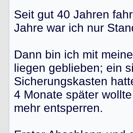
S
e
i
t
g
u
t
4
0
J
a
h
r
e
n
f
a
h
r
J
a
h
r
e
w
a
r
i
c
h
n
u
r
S
t
a
n
D
a
n
n
b
i
n
i
c
h
m
i
t
m
e
i
n
e
l
i
e
g
e
n
g
e
b
l
i
e
b
e
n
;
e
i
n
s
S
i
c
h
e
r
u
n
g
s
k
a
s
t
e
n
h
a
t
t
4
M
o
n
a
t
e
s
p
ä
t
e
r
w
o
l
l
t
e
m
e
h
r
e
n
t
s
p
e
r
r
e
n
.