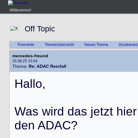
Willkommen!
Off Topic
Forenliste
Themenübersicht
Neues Thema
Druckansic
mercedes-freund
15.08.25 15:54
Thema:
Re: ADAC Reinfall
H
a
l
l
o
,
W
a
s
w
i
r
d
d
a
s
j
e
t
z
t
h
i
e
r
d
e
n
A
D
A
C
?