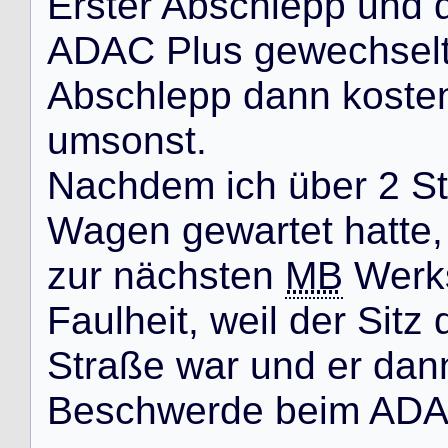
E
r
s
t
e
r
A
b
s
c
h
l
e
p
p
u
n
d
A
D
A
C
P
l
u
s
g
e
w
e
c
h
s
e
l
A
b
s
c
h
l
e
p
p
d
a
n
n
k
o
s
t
e
u
m
s
o
n
s
t
.
N
a
c
h
d
e
m
i
c
h
ü
b
e
r
2
S
t
W
a
g
e
n
g
e
w
a
r
t
e
t
h
a
t
t
e
,
z
u
r
n
ä
c
h
s
t
e
n
MB
W
e
r
k
F
a
u
l
h
e
i
t
,
w
e
i
l
d
e
r
S
i
t
z
S
t
r
a
ß
e
w
a
r
u
n
d
e
r
d
a
n
B
e
s
c
h
w
e
r
d
e
b
e
i
m
A
D