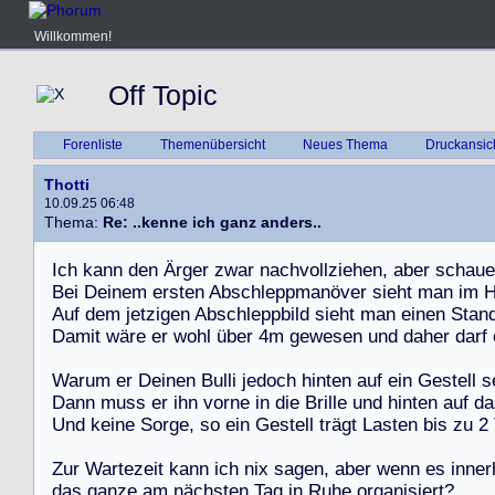
Willkommen!
Off Topic
Forenliste
Themenübersicht
Neues Thema
Druckansic
Thotti
10.09.25 06:48
Thema:
Re: ..kenne ich ganz anders..
I
c
h
k
a
n
n
d
e
n
Ä
r
g
e
r
z
w
a
r
n
a
c
h
v
o
l
l
z
i
e
h
e
n
,
a
b
e
r
s
c
h
a
u
e
B
e
i
D
e
i
n
e
m
e
r
s
t
e
n
A
b
s
c
h
l
e
p
p
m
a
n
ö
v
e
r
s
i
e
h
t
m
a
n
i
m
A
u
f
d
e
m
j
e
t
z
i
g
e
n
A
b
s
c
h
l
e
p
p
b
i
l
d
s
i
e
h
t
m
a
n
e
i
n
e
n
S
t
a
n
D
a
m
i
t
w
ä
r
e
e
r
w
o
h
l
ü
b
e
r
4
m
g
e
w
e
s
e
n
u
n
d
d
a
h
e
r
d
a
r
f
W
a
r
u
m
e
r
D
e
i
n
e
n
B
u
l
l
i
j
e
d
o
c
h
h
i
n
t
e
n
a
u
f
e
i
n
G
e
s
t
e
l
l
s
D
a
n
n
m
u
s
s
e
r
i
h
n
v
o
r
n
e
i
n
d
i
e
B
r
i
l
l
e
u
n
d
h
i
n
t
e
n
a
u
f
d
a
U
n
d
k
e
i
n
e
S
o
r
g
e
,
s
o
e
i
n
G
e
s
t
e
l
l
t
r
ä
g
t
L
a
s
t
e
n
b
i
s
z
u
2
Z
u
r
W
a
r
t
e
z
e
i
t
k
a
n
n
i
c
h
n
i
x
s
a
g
e
n
,
a
b
e
r
w
e
n
n
e
s
i
n
n
e
r
d
a
s
g
a
n
z
e
a
m
n
ä
c
h
s
t
e
n
T
a
g
i
n
R
u
h
e
o
r
g
a
n
i
s
i
e
r
t
?