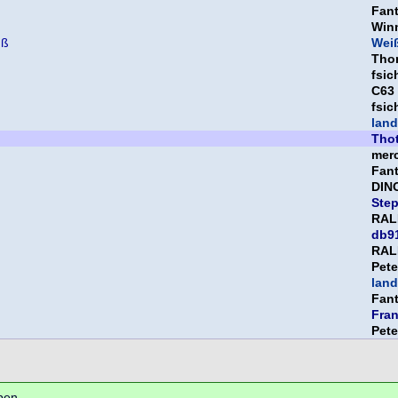
Fan
Win
üß
Weiß
Tho
fsic
C63
fsic
land
Thot
mer
Fan
DIN
Ste
RAL
db9
RAL
Pet
land
Fan
Fra
Pet
ben.