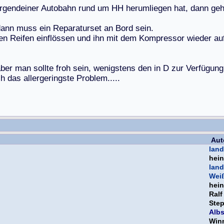
r
g
e
n
d
e
i
n
e
r
A
u
t
o
b
a
h
n
r
u
n
d
u
m
H
H
h
e
r
u
m
l
i
e
g
e
n
h
a
t
,
d
a
n
n
g
e
d
a
n
n
m
u
s
s
e
i
n
R
e
p
a
r
a
t
u
r
s
e
t
a
n
B
o
r
d
s
e
i
n
.
e
n
R
e
i
f
e
n
e
i
n
f
l
ö
s
s
e
n
u
n
d
i
h
n
m
i
t
d
e
m
K
o
m
p
r
e
s
s
o
r
w
i
e
d
e
r
a
u
a
b
e
r
m
a
n
s
o
l
l
t
e
f
r
o
h
s
e
i
n
,
w
e
n
i
g
s
t
e
n
s
d
e
n
i
n
D
z
u
r
V
e
r
f
ü
g
u
n
g
c
h
d
a
s
a
l
l
e
r
g
e
r
i
n
g
s
t
e
P
r
o
b
l
e
m
.
.
.
.
.
Aut
land
hein
land
Weiß
hein
Ral
Ste
Albs
Win