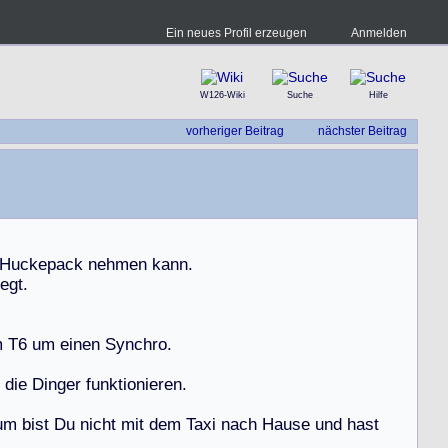
Ein neues Profil erzeugen
Anmelden
W126-Wiki
Suche
Hilfe
vorheriger Beitrag
nächster Beitrag
H
u
c
k
e
p
a
c
k
n
e
h
m
e
n
k
a
n
n
.
e
g
t
.
m
T
6
u
m
e
i
n
e
n
S
y
n
c
h
r
o
.
d
i
e
D
i
n
g
e
r
f
u
n
k
t
i
o
n
i
e
r
e
n
.
u
m
b
i
s
t
D
u
n
i
c
h
t
m
i
t
d
e
m
T
a
x
i
n
a
c
h
H
a
u
s
e
u
n
d
h
a
s
t