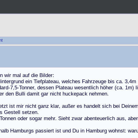
ht
n
w
i
r
m
a
l
a
u
f
d
i
e
B
i
l
d
e
r
:
H
i
n
t
e
r
g
r
u
n
d
e
i
n
T
i
e
f
p
l
a
t
e
a
u
,
w
e
l
c
h
e
s
F
a
h
r
z
e
u
g
e
b
i
s
c
a
.
3
,
4
m
d
a
r
d
-
7
,
5
-
T
o
n
n
e
r
,
d
e
s
s
e
n
P
l
a
t
e
a
u
w
e
s
e
n
t
l
i
c
h
h
ö
h
e
r
(
c
a
.
1
m
)
l
i
e
r
d
e
n
B
u
l
l
i
d
a
m
i
t
g
a
r
n
i
c
h
t
h
u
c
k
e
p
a
c
k
n
e
h
m
e
n
.
e
t
z
t
i
s
t
m
i
r
n
i
c
h
t
g
a
n
z
k
l
a
r
,
a
u
ß
e
r
e
s
h
a
n
d
e
l
t
s
i
c
h
b
e
i
D
e
i
n
e
s
G
e
s
t
e
l
l
s
e
t
z
e
n
.
T
o
n
n
e
n
o
d
e
r
s
o
g
a
r
m
e
h
r
.
S
i
e
h
t
z
w
a
r
a
b
e
n
t
e
u
e
r
l
i
c
h
a
u
s
,
a
b
e
r
h
a
l
b
H
a
m
b
u
r
g
s
p
a
s
s
i
e
r
t
i
s
t
u
n
d
D
u
i
n
H
a
m
b
u
r
g
w
o
h
n
s
t
:
w
a
r