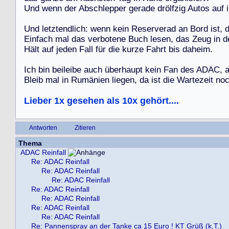
U
n
d
w
e
n
n
d
e
r
A
b
s
c
h
l
e
p
p
e
r
g
e
r
a
d
e
d
r
ö
l
f
z
i
g
A
u
t
o
s
a
u
f
i
U
n
d
l
e
t
z
t
e
n
d
l
i
c
h
:
w
e
n
n
k
e
i
n
R
e
s
e
r
v
e
r
a
d
a
n
B
o
r
d
i
s
t
,
E
i
n
f
a
c
h
m
a
l
d
a
s
v
e
r
b
o
t
e
n
e
B
u
c
h
l
e
s
e
n
,
d
a
s
Z
e
u
g
i
n
d
H
ä
l
t
a
u
f
j
e
d
e
n
F
a
l
l
f
ü
r
d
i
e
k
u
r
z
e
F
a
h
r
t
b
i
s
d
a
h
e
i
m
.
I
c
h
b
i
n
b
e
i
l
e
i
b
e
a
u
c
h
ü
b
e
r
h
a
u
p
t
k
e
i
n
F
a
n
d
e
s
A
D
A
C
,
B
l
e
i
b
m
a
l
i
n
R
u
m
ä
n
i
e
n
l
i
e
g
e
n
,
d
a
i
s
t
d
i
e
W
a
r
t
e
z
e
i
t
n
o
Lieber 1x gesehen als 10x gehört....
Antworten
Zitieren
Thema
ADAC Reinfall
Re: ADAC Reinfall
Re: ADAC Reinfall
Re: ADAC Reinfall
Re: ADAC Reinfall
Re: ADAC Reinfall
Re: ADAC Reinfall
Re: ADAC Reinfall
Re: Pannenspray an der Tanke ca 15 Euro ! KT Grüß (k.T.)