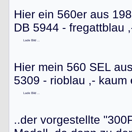
H
i
e
r
e
i
n
5
6
0
e
r
a
u
s
1
9
8
D
B
5
9
4
4
-
f
r
e
g
a
t
t
b
l
a
u
,
Lade Bild ...
H
i
e
r
m
e
i
n
5
6
0
S
E
L
a
u
5
3
0
9
-
r
i
o
b
l
a
u
,
-
k
a
u
m
Lade Bild ...
.
.
d
e
r
v
o
r
g
e
s
t
e
l
l
t
e
"
3
0
0