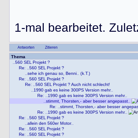
1
-
m
a
l
b
e
a
r
b
e
i
t
e
t
.
Z
u
l
e
t
Antworten
Zitieren
Thema
..560 SEL Projekt ?
Re: ..560 SEL Projekt ?
..sehe ich genau so, Benni.. (k.T.)
Re: ..560 SEL Projekt ?
Re: ..560 SEL Projekt ? Auch nicht schlecht!
..1990 gab es keine 300PS Version mehr..
Re: ..1990 gab es keine 300PS Version mehr..
..stimmt, Thorsten,- aber besser angepasst..
Re: ..stimmt, Thorsten,- aber besser angepas
Re: ..1990 gab es keine 300PS Version mehr..
Re: ..560 SEL Projekt ?
..allein den 560er Motor..
Re: ..560 SEL Projekt ?
Re: ..560 SEL Projekt ?