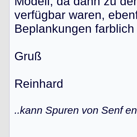
M
o
d
e
l
l
,
d
a
d
a
n
n
z
u
d
e
v
e
r
f
ü
g
b
a
r
w
a
r
e
n
,
e
b
e
n
B
e
p
l
a
n
k
u
n
g
e
n
f
a
r
b
l
i
c
h
G
r
u
ß
R
e
i
n
h
a
r
d
..kann Spuren von Senf ent