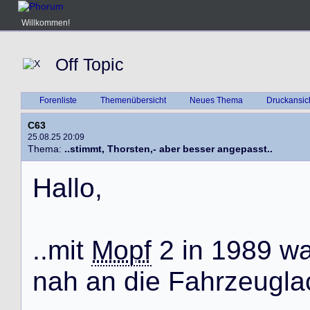
Willkommen!
Off Topic
Forenliste
Themenübersicht
Neues Thema
Druckansic
C63
25.08.25 20:09
Thema:
..stimmt, Thorsten,- aber besser angepasst..
H
a
l
l
o
,
.
.
m
i
t
Mopf
2
i
n
1
9
8
9
w
n
a
h
a
n
d
i
e
F
a
h
r
z
e
u
g
l
a