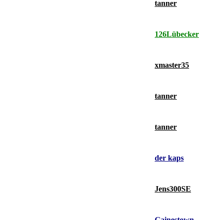
tanner
126Lübecker
xmaster35
tanner
tanner
der kaps
Jens300SE
Gainestown