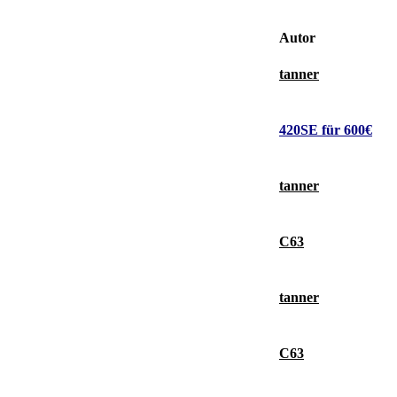
Autor
tanner
420SE für 600€
tanner
C63
tanner
C63