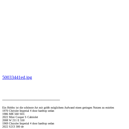
50033441ed.jpg
_________________________
Ein Hobby ist die schönste Art mit größt möglichem Aufwand einen geringen Nutzen zu erzielen
1970 Chrysler Imperial 4 door hardtop sedan
1986 MB 560 SEC
2022 Mini Cooper S Cabriolet
2008 W 211 E 550
1969 Chrysler Imperial 4 door hardtop sedan
2022 S213 300 de