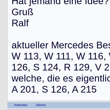
H
a
t
j
e
m
a
n
d
e
i
n
e
I
d
e
e
?
G
r
u
ß
R
a
l
f
a
k
t
u
e
l
l
e
r
M
e
r
c
e
d
e
s
B
e
W
1
1
3
,
W
1
1
1
,
W
1
1
6
,
1
2
6
,
S
1
2
4
,
R
1
2
9
,
V
2
w
e
l
c
h
e
,
d
i
e
e
s
e
i
g
e
n
t
l
i
A
2
0
1
,
S
1
2
6
,
A
2
1
5
Antworten
Zitieren