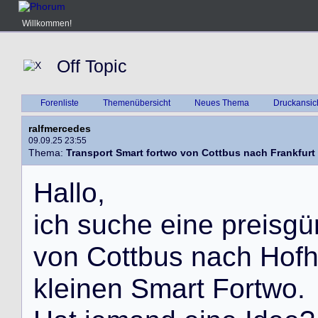
Willkommen!
Off Topic
Forenliste
Themenübersicht
Neues Thema
Druckansic
ralfmercedes
09.09.25 23:55
Thema:
Transport Smart fortwo von Cottbus nach Frankfurt
H
a
l
l
o
,
i
c
h
s
u
c
h
e
e
i
n
e
p
r
e
i
s
g
ü
v
o
n
C
o
t
t
b
u
s
n
a
c
h
H
o
f
k
l
e
i
n
e
n
S
m
a
r
t
F
o
r
t
w
o
.