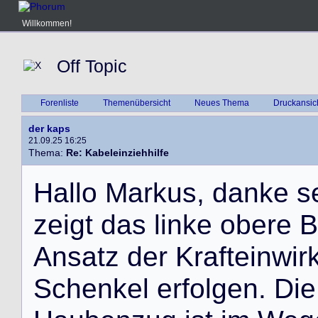
Willkommen!
Off Topic
Forenliste
Themenübersicht
Neues Thema
Druckansic
der kaps
21.09.25 16:25
Thema:
Re: Kabeleinziehhilfe
H
a
l
l
o
M
a
r
k
u
s
,
d
a
n
k
e
s
z
e
i
g
t
d
a
s
l
i
n
k
e
o
b
e
r
e
B
A
n
s
a
t
z
d
e
r
K
r
a
f
t
e
i
n
w
i
r
S
c
h
e
n
k
e
l
e
r
f
o
l
g
e
n
.
D
i
e