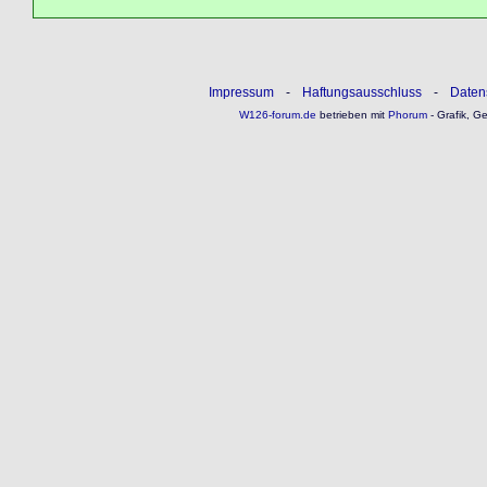
Impressum
-
Haftungsausschluss
-
Daten
W126-forum.de
betrieben mit
Phorum
- Grafik, G