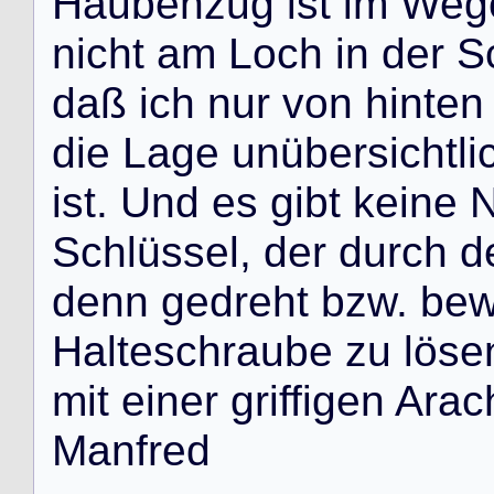
H
a
u
b
e
n
z
u
g
i
s
t
i
m
W
e
g
n
i
c
h
t
a
m
L
o
c
h
i
n
d
e
r
S
d
a
ß
i
c
h
n
u
r
v
o
n
h
i
n
t
e
n
d
i
e
L
a
g
e
u
n
ü
b
e
r
s
i
c
h
t
l
i
i
s
t
.
U
n
d
e
s
g
i
b
t
k
e
i
n
e
S
c
h
l
ü
s
s
e
l
,
d
e
r
d
u
r
c
h
d
d
e
n
n
g
e
d
r
e
h
t
b
z
w
.
b
e
H
a
l
t
e
s
c
h
r
a
u
b
e
z
u
l
ö
s
e
m
i
t
e
i
n
e
r
g
r
i
f
f
i
g
e
n
A
r
a
c
M
a
n
f
r
e
d