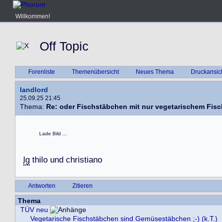
Willkommen!
Off Topic
Forenliste
Themenübersicht
Neues Thema
Druckansic
landlord
25.09.25 21:45
Thema:
Re: oder Fischstäbchen mit nur vegetarischem Fisc
Lade Bild ...
lg
t
h
i
l
o
u
n
d
c
h
r
i
s
t
i
a
n
o
Antworten
Zitieren
Thema
TÜV neu
Vegetarische Fischstäbchen sind Gemüsestäbchen ;-) (k.T.)