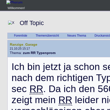
Willkommen!
Off Topic
Forenliste
Themenübersicht
Neues Thema
Druckansic
Ranzige_Garage
21.10.25 15:17
Thema:
zum RR Typenprom
I
c
h
b
i
n
j
e
t
z
t
j
a
s
c
h
o
n
s
n
a
c
h
d
e
m
r
i
c
h
t
i
g
e
n
T
y
s
e
c
RR
.
D
a
i
c
h
d
e
n
5
6
z
e
i
g
t
m
e
i
n
RR
l
e
i
d
e
r
n
i