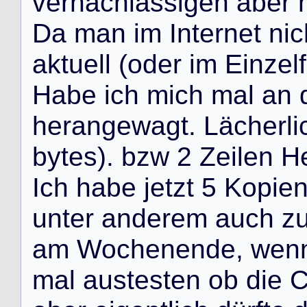
v
e
r
n
a
c
h
l
ä
s
s
i
g
e
n
a
b
e
r
D
a
m
a
n
i
m
I
n
t
e
r
n
e
t
n
i
c
a
k
t
u
e
l
l
(
o
d
e
r
i
m
E
i
n
z
e
l
f
H
a
b
e
i
c
h
m
i
c
h
m
a
l
a
n
h
e
r
a
n
g
e
w
a
g
t
.
L
ä
c
h
e
r
l
i
b
y
t
e
s
)
.
b
z
w
2
Z
e
i
l
e
n
H
I
c
h
h
a
b
e
j
e
t
z
t
5
K
o
p
i
e
u
n
t
e
r
a
n
d
e
r
e
m
a
u
c
h
z
a
m
W
o
c
h
e
n
e
n
d
e
,
w
e
n
m
a
l
a
u
s
t
e
s
t
e
n
o
b
d
i
e