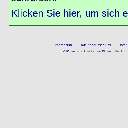
Klicken Sie hier, um sich 
Impressum
-
Haftungsausschluss
-
Daten
W126-forum.de
betrieben mit
Phorum
- Grafik, G