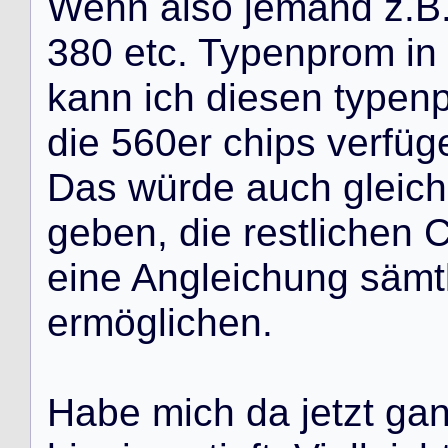
W
e
n
n
a
l
s
o
j
e
m
a
n
d
z
.
B
3
8
0
e
t
c
.
T
y
p
e
n
p
r
o
m
i
n
k
a
n
n
i
c
h
d
i
e
s
e
n
t
y
p
e
n
d
i
e
5
6
0
e
r
c
h
i
p
s
v
e
r
f
ü
g
D
a
s
w
ü
r
d
e
a
u
c
h
g
l
e
i
c
h
g
e
b
e
n
,
d
i
e
r
e
s
t
l
i
c
h
e
n
e
i
n
e
A
n
g
l
e
i
c
h
u
n
g
s
ä
m
t
e
r
m
ö
g
l
i
c
h
e
n
.
H
a
b
e
m
i
c
h
d
a
j
e
t
z
t
g
a