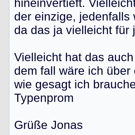
h
i
n
e
i
n
v
e
r
t
i
e
f
t
.
V
i
e
l
l
e
i
c
h
d
e
r
e
i
n
z
i
g
e
,
j
e
d
e
n
f
a
l
l
s
d
a
d
a
s
j
a
v
i
e
l
l
e
i
c
h
t
f
ü
r
V
i
e
l
l
e
i
c
h
t
h
a
t
d
a
s
a
u
c
h
d
e
m
f
a
l
l
w
ä
r
e
i
c
h
ü
b
e
r
w
i
e
g
e
s
a
g
t
i
c
h
b
r
a
u
c
h
T
y
p
e
n
p
r
o
m
G
r
ü
ß
e
J
o
n
a
s