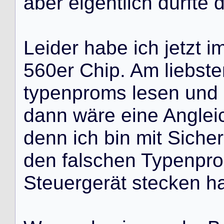
a
b
e
r
e
i
g
e
n
t
l
i
c
h
d
ü
r
f
t
e
L
e
i
d
e
r
h
a
b
e
i
c
h
j
e
t
z
t
i
5
6
0
e
r
C
h
i
p
.
A
m
l
i
e
b
s
t
e
t
y
p
e
n
p
r
o
m
s
l
e
s
e
n
u
n
d
d
a
n
n
w
ä
r
e
e
i
n
e
A
n
g
l
e
i
d
e
n
n
i
c
h
b
i
n
m
i
t
S
i
c
h
e
r
d
e
n
f
a
l
s
c
h
e
n
T
y
p
e
n
p
r
o
S
t
e
u
e
r
g
e
r
ä
t
s
t
e
c
k
e
n
h