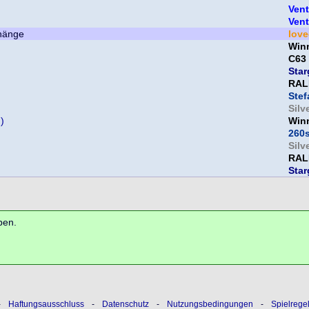
Vent
Vent
lov
Win
C63
Star
RAL
Ste
Silv
)
Win
260
Silv
RAL
Star
ben.
-
Haftungsausschluss
-
Datenschutz
-
Nutzungsbedingungen
-
Spielrege