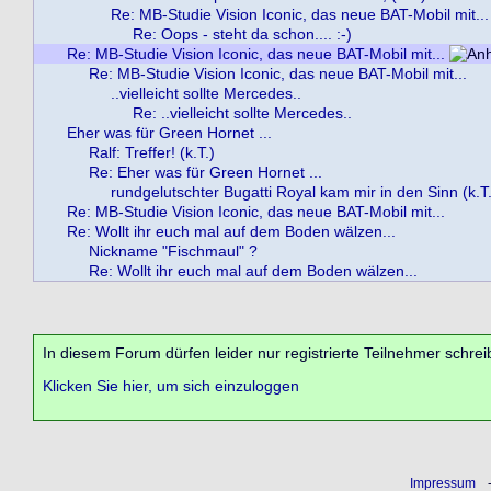
Re: MB-Studie Vision Iconic, das neue BAT-Mobil mit...
Re: Oops - steht da schon.... :-)
Re: MB-Studie Vision Iconic, das neue BAT-Mobil mit...
Re: MB-Studie Vision Iconic, das neue BAT-Mobil mit...
..vielleicht sollte Mercedes..
Re: ..vielleicht sollte Mercedes..
Eher was für Green Hornet ...
Ralf: Treffer! (k.T.)
Re: Eher was für Green Hornet ...
rundgelutschter Bugatti Royal kam mir in den Sinn (k.T.
Re: MB-Studie Vision Iconic, das neue BAT-Mobil mit...
Re: Wollt ihr euch mal auf dem Boden wälzen...
Nickname "Fischmaul" ?
Re: Wollt ihr euch mal auf dem Boden wälzen...
In diesem Forum dürfen leider nur registrierte Teilnehmer schrei
Klicken Sie hier, um sich einzuloggen
Impressum