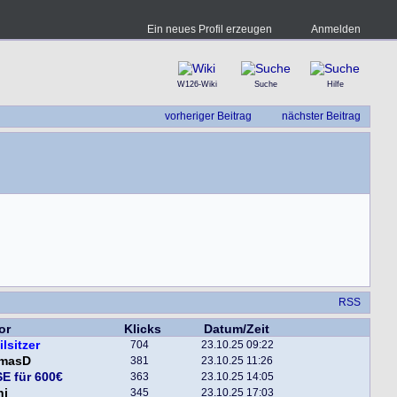
Ein neues Profil erzeugen
Anmelden
W126-Wiki
Suche
Hilfe
vorheriger Beitrag
nächster Beitrag
RSS
or
Klicks
Datum/Zeit
ilsitzer
704
23.10.25 09:22
masD
381
23.10.25 11:26
E für 600€
363
23.10.25 14:05
ni
345
23.10.25 17:03