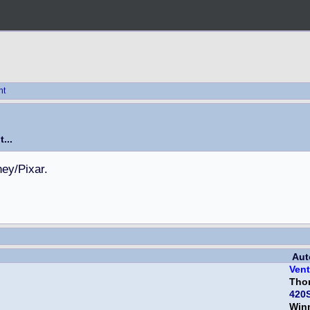
ht
...
n
e
y
/
P
i
x
a
r
.
Aut
Vent
Tho
420S
Win