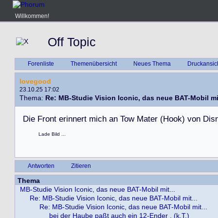
Willkommen!
Off Topic
Forenliste
Themenübersicht
Neues Thema
Druckansic
lovegood
23.10.25 17:02
Thema:
Re: MB-Studie Vision Iconic, das neue BAT-Mobil mit
D
i
e
F
r
o
n
t
e
r
i
n
n
e
r
t
m
i
c
h
a
n
T
o
w
M
a
t
e
r
(
H
o
o
k
)
v
o
n
D
i
s
Lade Bild ...
Antworten
Zitieren
Thema
MB-Studie Vision Iconic, das neue BAT-Mobil mit...
Re: MB-Studie Vision Iconic, das neue BAT-Mobil mit...
Re: MB-Studie Vision Iconic, das neue BAT-Mobil mit...
bei der Haube paßt auch ein 12-Ender , (k.T.)