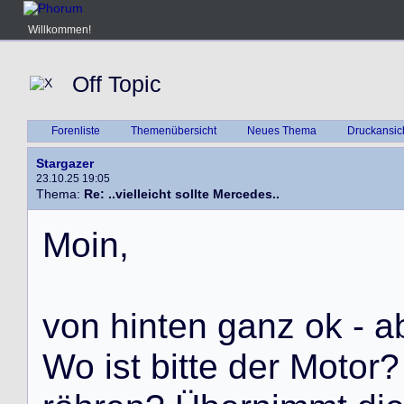
Willkommen!
Off Topic
Forenliste
Themenübersicht
Neues Thema
Druckansic
Stargazer
23.10.25 19:05
Thema:
Re: ..vielleicht sollte Mercedes..
M
o
i
n
,
v
o
n
h
i
n
t
e
n
g
a
n
z
o
k
-
a
W
o
i
s
t
b
i
t
t
e
d
e
r
M
o
t
o
r
?