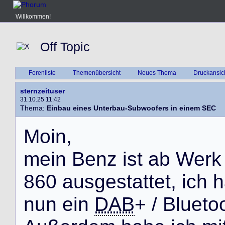
Willkommen!
Off Topic
Forenliste
Themenübersicht
Neues Thema
Druckansic
sternzeituser
31.10.25 11:42
Thema:
Einbau eines Unterbau-Subwoofers in einem SEC
M
o
i
n
,
m
e
i
n
B
e
n
z
i
s
t
a
b
W
e
r
k
8
6
0
a
u
s
g
e
s
t
a
t
t
e
t
,
i
c
h
h
n
u
n
e
i
n
DAB
+
/
B
l
u
e
t
o