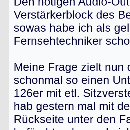
D
e
n
n
ö
t
i
g
e
n
A
u
d
i
o
-
O
u
t
V
e
r
s
t
ä
r
k
e
r
b
l
o
c
k
d
e
s
B
s
o
w
a
s
h
a
b
e
i
c
h
a
l
s
g
e
l
F
e
r
n
s
e
h
t
e
c
h
n
i
k
e
r
s
c
h
o
M
e
i
n
e
F
r
a
g
e
z
i
e
l
t
n
u
n
s
c
h
o
n
m
a
l
s
o
e
i
n
e
n
U
n
1
2
6
e
r
m
i
t
e
t
l
.
S
i
t
z
v
e
r
s
t
h
a
b
g
e
s
t
e
r
n
m
a
l
m
i
t
d
e
R
ü
c
k
s
e
i
t
e
u
n
t
e
r
d
e
n
F