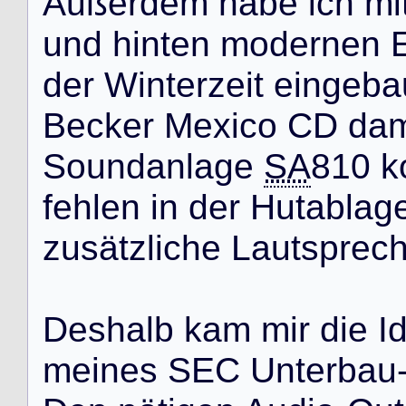
A
u
ß
e
r
d
e
m
h
a
b
e
i
c
h
m
i
u
n
d
h
i
n
t
e
n
m
o
d
e
r
n
e
n
d
e
r
W
i
n
t
e
r
z
e
i
t
e
i
n
g
e
b
a
B
e
c
k
e
r
M
e
x
i
c
o
C
D
d
a
S
o
u
n
d
a
n
l
a
g
e
SA
8
1
0
k
f
e
h
l
e
n
i
n
d
e
r
H
u
t
a
b
l
a
g
z
u
s
ä
t
z
l
i
c
h
e
L
a
u
t
s
p
r
e
c
D
e
s
h
a
l
b
k
a
m
m
i
r
d
i
e
I
m
e
i
n
e
s
S
E
C
U
n
t
e
r
b
a
u