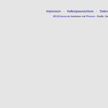
Impressum
-
Haftungsausschluss
-
Daten
W126-forum.de
betrieben mit
Phorum
- Grafik, G