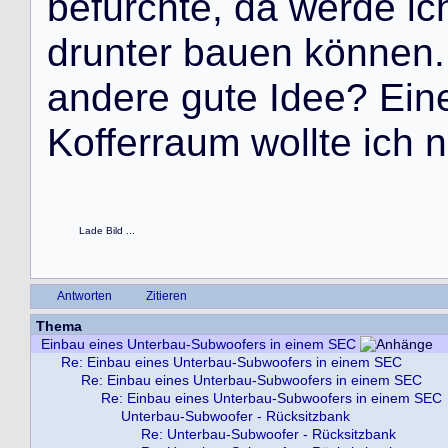
b
e
f
ü
r
c
h
t
e
,
d
a
w
e
r
d
e
i
c
d
r
u
n
t
e
r
b
a
u
e
n
k
ö
n
n
e
n
.
a
n
d
e
r
e
g
u
t
e
I
d
e
e
?
E
i
n
K
o
f
f
e
r
r
a
u
m
w
o
l
l
t
e
i
c
h
n
Lade Bild ...
Antworten
Zitieren
Thema
Einbau eines Unterbau-Subwoofers in einem SEC
Re: Einbau eines Unterbau-Subwoofers in einem SEC
Re: Einbau eines Unterbau-Subwoofers in einem SEC
Re: Einbau eines Unterbau-Subwoofers in einem SEC
Unterbau-Subwoofer - Rücksitzbank
Re: Unterbau-Subwoofer - Rücksitzbank