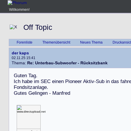
Willkommen!
Off Topic
Forenliste
Themenübersicht
Neues Thema
Druckansic
der kaps
02.11.25 15:41
Thema:
Re: Unterbau-Subwoofer - Rücksitzbank
G
u
t
e
n
T
a
g
.
I
c
h
h
a
b
e
i
m
S
E
C
e
i
n
e
n
P
i
o
n
e
e
r
A
k
t
i
v
-
S
u
b
i
n
d
a
s
f
a
h
r
F
o
n
d
s
i
t
z
a
n
l
a
g
e
.
G
u
t
e
s
G
e
l
i
n
g
e
n
-
M
a
n
f
r
e
d