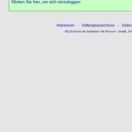
Klicken Sie hier, um sich einzuloggen
Impressum
-
Haftungsausschluss
-
Daten
W126-forum.de
betrieben mit
Phorum
- Grafik, G