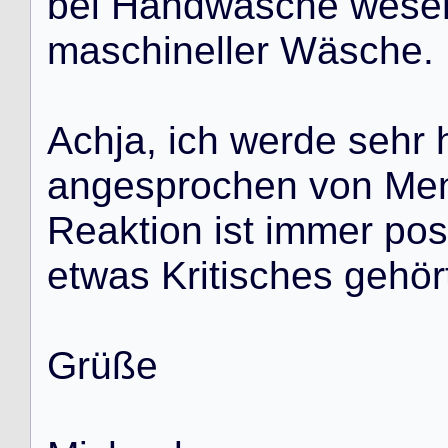
b
e
i
H
a
n
d
w
ä
s
c
h
e
w
e
s
e
m
a
s
c
h
i
n
e
l
l
e
r
W
ä
s
c
h
e
.
A
c
h
j
a
,
i
c
h
w
e
r
d
e
s
e
h
r
a
n
g
e
s
p
r
o
c
h
e
n
v
o
n
M
e
R
e
a
k
t
i
o
n
i
s
t
i
m
m
e
r
p
o
s
e
t
w
a
s
K
r
i
t
i
s
c
h
e
s
g
e
h
ö
r
G
r
ü
ß
e