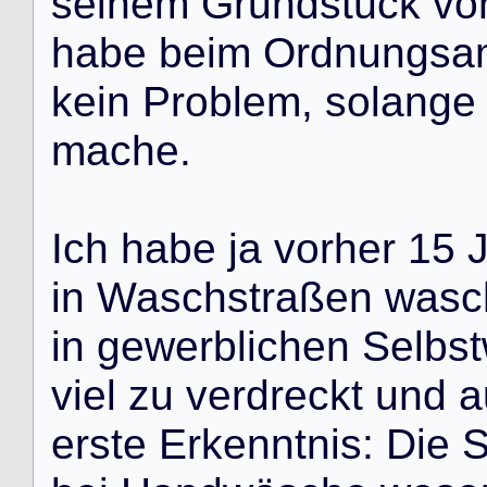
s
e
i
n
e
m
G
r
u
n
d
s
t
ü
c
k
v
o
h
a
b
e
b
e
i
m
O
r
d
n
u
n
g
s
a
k
e
i
n
P
r
o
b
l
e
m
,
s
o
l
a
n
g
e
m
a
c
h
e
.
I
c
h
h
a
b
e
j
a
v
o
r
h
e
r
1
5
i
n
W
a
s
c
h
s
t
r
a
ß
e
n
w
a
s
c
i
n
g
e
w
e
r
b
l
i
c
h
e
n
S
e
l
b
s
t
v
i
e
l
z
u
v
e
r
d
r
e
c
k
t
u
n
d
a
e
r
s
t
e
E
r
k
e
n
n
t
n
i
s
:
D
i
e