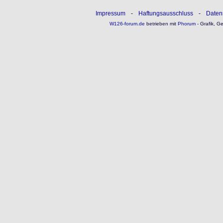
Impressum
-
Haftungsausschluss
-
Daten
W126-forum.de
betrieben mit
Phorum
- Grafik, G