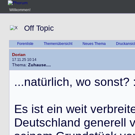
Willkommen!
Off Topic
Forenliste
Themenübersicht
Neues Thema
Druckansic
Dorian
17.11.25 10:14
Thema:
Zuhause....
.
.
.
n
a
t
ü
r
l
i
c
h
,
w
o
s
o
n
s
t
?
E
s
i
s
t
e
i
n
w
e
i
t
v
e
r
b
r
e
i
t
D
e
u
t
s
c
h
l
a
n
d
g
e
n
e
r
e
l
l