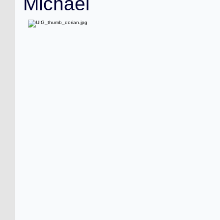
M
i
c
h
a
e
l