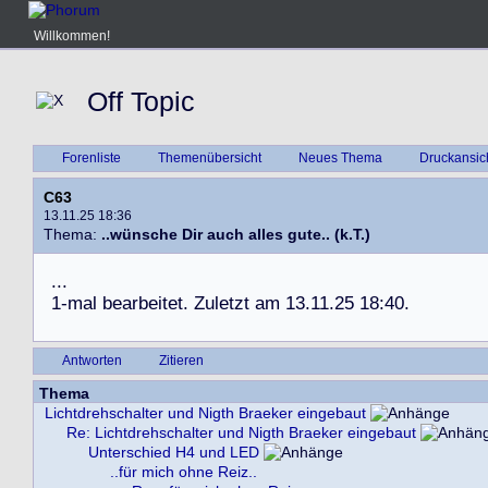
Willkommen!
Off Topic
Forenliste
Themenübersicht
Neues Thema
Druckansic
C63
13.11.25 18:36
Thema:
..wünsche Dir auch alles gute.. (k.T.)
.
.
.
1
-
m
a
l
b
e
a
r
b
e
i
t
e
t
.
Z
u
l
e
t
z
t
a
m
1
3
.
1
1
.
2
5
1
8
:
4
0
.
Antworten
Zitieren
Thema
Lichtdrehschalter und Nigth Braeker eingebaut
Re: Lichtdrehschalter und Nigth Braeker eingebaut
Unterschied H4 und LED
..für mich ohne Reiz..