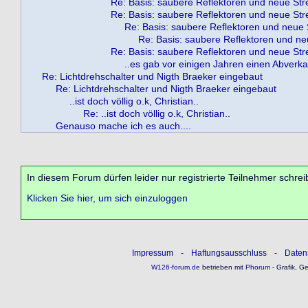
Re: Basis: saubere Reflektoren und neue St
Re: Basis: saubere Reflektoren und neue St
Re: Basis: saubere Reflektoren und neue
Re: Basis: saubere Reflektoren und n
Re: Basis: saubere Reflektoren und neue St
..es gab vor einigen Jahren einen Abverkau
Re: Lichtdrehschalter und Nigth Braeker eingebaut
Re: Lichtdrehschalter und Nigth Braeker eingebaut
..ist doch völlig o.k, Christian..
Re: ..ist doch völlig o.k, Christian..
Genauso mache ich es auch....
In diesem Forum dürfen leider nur registrierte Teilnehmer schrei
Klicken Sie hier, um sich einzuloggen
Impressum
-
Haftungsausschluss
-
Daten
W126-forum.de
betrieben mit
Phorum
- Grafik, G