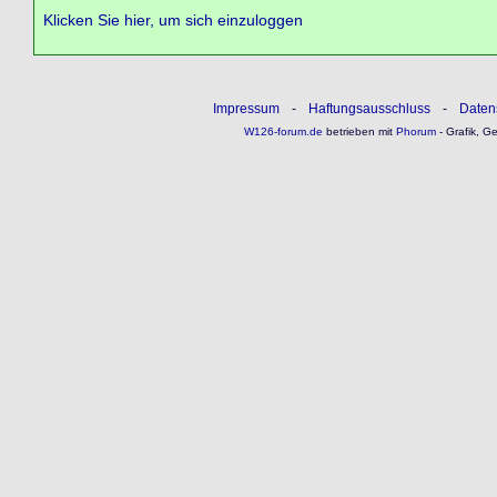
Klicken Sie hier, um sich einzuloggen
Impressum
-
Haftungsausschluss
-
Daten
W126-forum.de
betrieben mit
Phorum
- Grafik, G