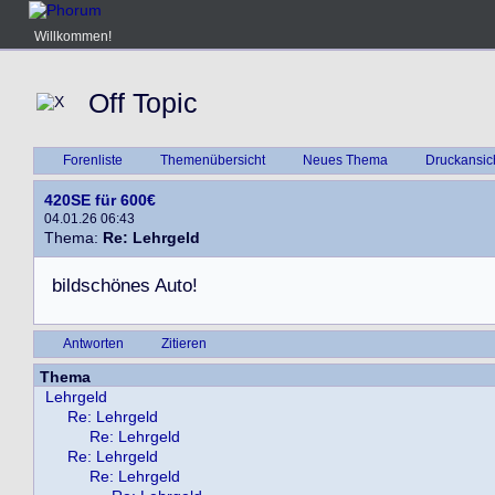
Willkommen!
Off Topic
Forenliste
Themenübersicht
Neues Thema
Druckansic
420SE für 600€
04.01.26 06:43
Thema:
Re: Lehrgeld
b
i
l
d
s
c
h
ö
n
e
s
A
u
t
o
!
Antworten
Zitieren
Thema
Lehrgeld
Re: Lehrgeld
Re: Lehrgeld
Re: Lehrgeld
Re: Lehrgeld