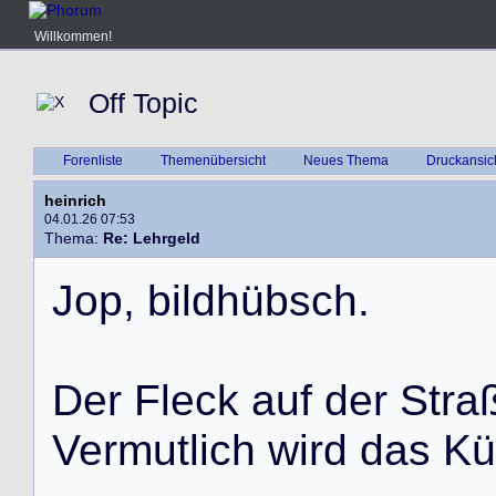
Willkommen!
Off Topic
Forenliste
Themenübersicht
Neues Thema
Druckansic
heinrich
04.01.26 07:53
Thema:
Re: Lehrgeld
J
o
p
,
b
i
l
d
h
ü
b
s
c
h
.
D
e
r
F
l
e
c
k
a
u
f
d
e
r
S
t
r
a
V
e
r
m
u
t
l
i
c
h
w
i
r
d
d
a
s
K
ü