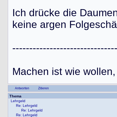
I
c
h
d
r
ü
c
k
e
d
i
e
D
a
u
m
e
k
e
i
n
e
a
r
g
e
n
F
o
l
g
e
s
c
h
ä
-
-
-
-
-
-
-
-
-
-
-
-
-
-
-
-
-
-
-
-
-
-
-
-
-
-
-
-
-
-
M
a
c
h
e
n
i
s
t
w
i
e
w
o
l
l
e
n
,
Antworten
Zitieren
Thema
Lehrgeld
Re: Lehrgeld
Re: Lehrgeld
Re: Lehrgeld