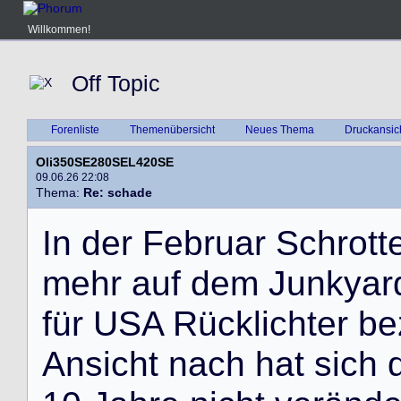
Willkommen!
Off Topic
Forenliste
Themenübersicht
Neues Thema
Druckansic
Oli350SE280SEL420SE
09.06.26 22:08
Thema:
Re: schade
I
n
d
e
r
F
e
b
r
u
a
r
S
c
h
r
o
t
t
m
e
h
r
a
u
f
d
e
m
J
u
n
k
y
a
r
f
ü
r
U
S
A
R
ü
c
k
l
i
c
h
t
e
r
b
e
A
n
s
i
c
h
t
n
a
c
h
h
a
t
s
i
c
h