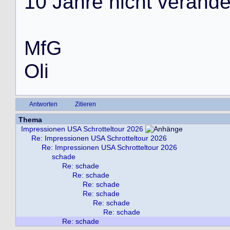
1
0
J
a
h
r
e
n
i
c
h
t
v
e
r
ä
n
d
M
f
G
O
l
i
Antworten
Zitieren
Thema
Impressionen USA Schrotteltour 2026
Re: Impressionen USA Schrotteltour 2026
Re: Impressionen USA Schrotteltour 2026
schade
Re: schade
Re: schade
Re: schade
Re: schade
Re: schade
Re: schade
Re: schade