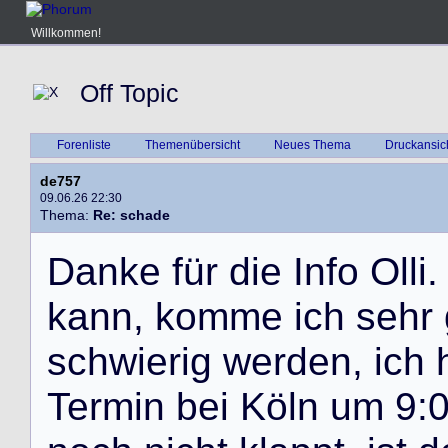
Willkommen!
Off Topic
Forenliste
Themenübersicht
Neues Thema
Druckansic
de757
09.06.26 22:30
Thema:
Re: schade
D
a
n
k
e
f
ü
r
d
i
e
I
n
f
o
O
l
l
i
.
k
a
n
n
,
k
o
m
m
e
i
c
h
s
e
h
r
s
c
h
w
i
e
r
i
g
w
e
r
d
e
n
,
i
c
h
T
e
r
m
i
n
b
e
i
K
ö
l
n
u
m
9
: