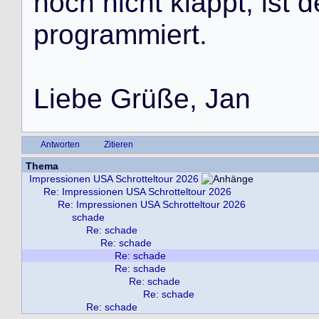
n
o
c
h
n
i
c
h
t
k
l
a
p
p
t
,
i
s
t
d
p
r
o
g
r
a
m
m
i
e
r
t
.
L
i
e
b
e
G
r
ü
ß
e
,
J
a
n
Antworten
Zitieren
Thema
Impressionen USA Schrotteltour 2026
Re: Impressionen USA Schrotteltour 2026
Re: Impressionen USA Schrotteltour 2026
schade
Re: schade
Re: schade
Re: schade
Re: schade
Re: schade
Re: schade
Re: schade