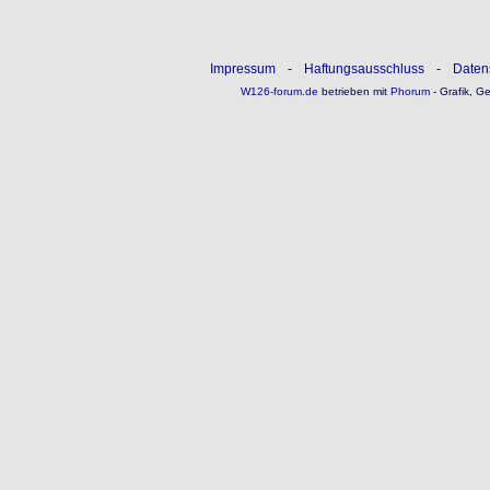
Impressum
-
Haftungsausschluss
-
Daten
W126-forum.de
betrieben mit
Phorum
- Grafik, G