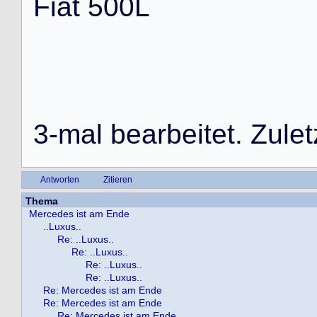
F
i
a
t
5
0
0
L
3
-
m
a
l
b
e
a
r
b
e
i
t
e
t
.
Z
u
l
e
t
Antworten
Zitieren
Thema
Mercedes ist am Ende
..Luxus..
Re: ..Luxus..
Re: ..Luxus..
Re: ..Luxus..
Re: ..Luxus..
Re: Mercedes ist am Ende
Re: Mercedes ist am Ende
Re: Mercedes ist am Ende