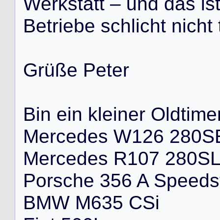
W
e
r
k
s
t
a
t
t
–
u
n
d
d
a
s
i
s
B
e
t
r
i
e
b
e
s
c
h
l
i
c
h
t
n
i
c
h
t
G
r
ü
ß
e
P
e
t
e
r
B
i
n
e
i
n
k
l
e
i
n
e
r
O
l
d
t
i
m
e
M
e
r
c
e
d
e
s
W
1
2
6
2
8
0
S
M
e
r
c
e
d
e
s
R
1
0
7
2
8
0
S
P
o
r
s
c
h
e
3
5
6
A
S
p
e
e
d
s
B
M
W
M
6
3
5
C
S
i