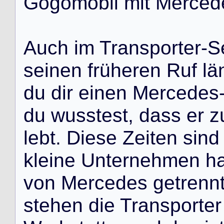
G
o
g
o
m
o
b
i
l
m
i
t
M
e
r
c
e
d
A
u
c
h
i
m
T
r
a
n
s
p
o
r
t
e
r
‑
S
s
e
i
n
e
n
f
r
ü
h
e
r
e
n
R
u
f
l
ä
d
u
d
i
r
e
i
n
e
n
M
e
r
c
e
d
e
s
d
u
w
u
s
s
t
e
s
t
,
d
a
s
s
e
r
z
l
e
b
t
.
D
i
e
s
e
Z
e
i
t
e
n
s
i
n
d
k
l
e
i
n
e
U
n
t
e
r
n
e
h
m
e
n
h
v
o
n
M
e
r
c
e
d
e
s
g
e
t
r
e
n
n
s
t
e
h
e
n
d
i
e
T
r
a
n
s
p
o
r
t
e
r