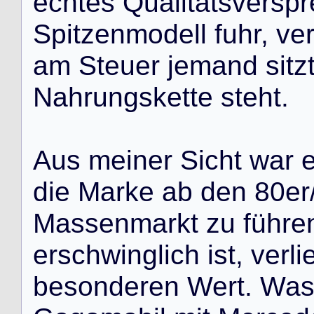
e
c
h
t
e
s
Q
u
a
l
i
t
ä
t
s
v
e
r
s
p
r
S
p
i
t
z
e
n
m
o
d
e
l
l
f
u
h
r
,
v
e
a
m
S
t
e
u
e
r
j
e
m
a
n
d
s
i
t
z
N
a
h
r
u
n
g
s
k
e
t
t
e
s
t
e
h
t
.
A
u
s
m
e
i
n
e
r
S
i
c
h
t
w
a
r
d
i
e
M
a
r
k
e
a
b
d
e
n
8
0
e
r
M
a
s
s
e
n
m
a
r
k
t
z
u
f
ü
h
r
e
e
r
s
c
h
w
i
n
g
l
i
c
h
i
s
t
,
v
e
r
l
i
b
e
s
o
n
d
e
r
e
n
W
e
r
t
.
W
a