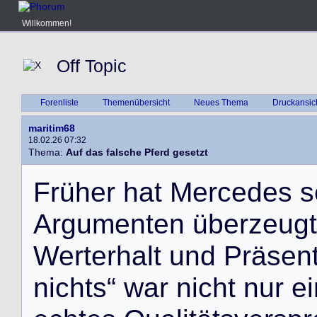
Willkommen!
Off Topic
Forenliste
Themenübersicht
Neues Thema
Druckansic
maritim68
18.02.26 07:32
Thema:
Auf das falsche Pferd gesetzt
F
r
ü
h
e
r
h
a
t
M
e
r
c
e
d
e
s
s
A
r
g
u
m
e
n
t
e
n
ü
b
e
r
z
e
u
g
t
W
e
r
t
e
r
h
a
l
t
u
n
d
P
r
ä
s
e
n
n
i
c
h
t
s
“
w
a
r
n
i
c
h
t
n
u
r
e
i