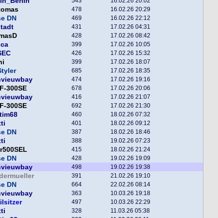
in_Berlin
543
16.02.26 20:02
tomas
478
16.02.26 20:29
se DN
469
16.02.26 22:12
tadt
431
17.02.26 04:31
masD
428
17.02.26 08:42
nca
399
17.02.26 10:05
SEC
426
17.02.26 15:32
ni
399
17.02.26 18:07
tyler
685
17.02.26 18:35
nvieuwbay
474
17.02.26 19:16
F-300SE
678
17.02.26 20:06
nvieuwbay
416
17.02.26 21:07
F-300SE
692
17.02.26 21:30
tim68
460
18.02.26 07:32
ti
401
18.02.26 09:12
se DN
387
18.02.26 18:46
ti
388
19.02.26 07:23
er500SEL
415
18.02.26 21:24
se DN
428
19.02.26 19:09
nvieuwbay
498
19.02.26 19:38
dermueller
391
21.02.26 19:10
se DN
664
22.02.26 08:14
nvieuwbay
363
10.03.26 19:18
ilsitzer
497
10.03.26 22:29
ti
328
11.03.26 05:38