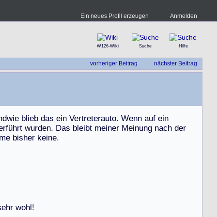
Ein neues Profil erzeugen
Anmelden
W126-Wiki
Suche
Hilfe
vorheriger Beitrag
nächster Beitrag
n
d
w
i
e
b
l
i
e
b
d
a
s
e
i
n
V
e
r
t
r
e
t
e
r
a
u
t
o
.
W
e
n
n
a
u
f
e
i
n
e
r
f
ü
h
r
t
w
u
r
d
e
n
.
D
a
s
b
l
e
i
b
t
m
e
i
n
e
r
M
e
i
n
u
n
g
n
a
c
h
d
e
r
m
e
b
i
s
h
e
r
k
e
i
n
e
.
s
e
h
r
w
o
h
l
!