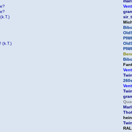
mari
te?
Vent
te?
gra
(k.T.)
sir_
Mic
Bib
OldS
PIWI
 (k.T.)
OldS
PIWI
Ben
Bib
Fan
Vent
Twi
260
Vent
Twi
gra
Qua
Mar
Thot
hein
Twi
RAL