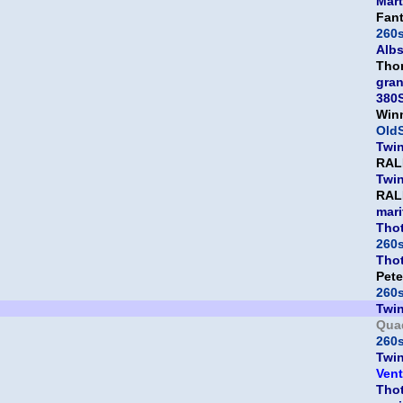
Mart
Fan
260
Albs
Tho
gra
380
Win
OldS
Twi
RAL
Twi
RAL
mari
Thot
260
Thot
Pet
260
Twi
Qua
260
Twi
Vent
Thot