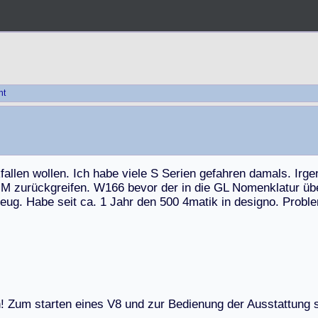
ht
k
f
a
l
l
e
n
w
o
l
l
e
n
.
I
c
h
h
a
b
e
v
i
e
l
e
S
S
e
r
i
e
n
g
e
f
a
h
r
e
n
d
a
m
a
l
s
.
I
r
g
e
M
z
u
r
ü
c
k
g
r
e
i
f
e
n
.
W
1
6
6
b
e
v
o
r
d
e
r
i
n
d
i
e
G
L
N
o
m
e
n
k
l
a
t
u
r
ü
b
e
u
g
.
H
a
b
e
s
e
i
t
c
a
.
1
J
a
h
r
d
e
n
5
0
0
4
m
a
t
i
k
i
n
d
e
s
i
g
n
o
.
P
r
o
b
l
e
h
!
Z
u
m
s
t
a
r
t
e
n
e
i
n
e
s
V
8
u
n
d
z
u
r
B
e
d
i
e
n
u
n
g
d
e
r
A
u
s
s
t
a
t
t
u
n
g