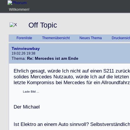
Willkommen!
Off Topic
Forenliste
Themenübersicht
Neues Thema
Druckansic
Twinvieuwbay
19.02.26 19:38
Thema:
Re: Mercedes ist am Ende
E
h
r
l
i
c
h
g
e
s
a
g
t
,
w
ü
r
d
e
I
c
h
n
i
c
h
t
a
u
f
e
i
n
e
n
S
2
1
1
z
u
r
ü
c
s
o
l
i
d
e
s
M
e
r
c
e
d
e
s
N
u
t
z
a
u
t
o
,
w
ü
r
d
e
I
c
h
a
u
f
d
i
e
l
e
t
z
t
e
n
l
e
t
z
t
e
K
o
m
p
r
o
m
i
s
s
b
e
i
M
e
r
c
e
d
e
s
f
ü
r
e
i
n
A
l
l
r
o
u
n
d
f
a
h
r
z
Lade Bild ...
D
e
r
M
i
c
h
a
e
l
I
s
t
E
l
e
k
t
r
o
a
n
e
i
n
e
m
A
u
t
o
s
i
n
n
v
o
l
l
?
S
e
l
b
s
t
v
e
r
s
t
ä
n
d
l
i
c