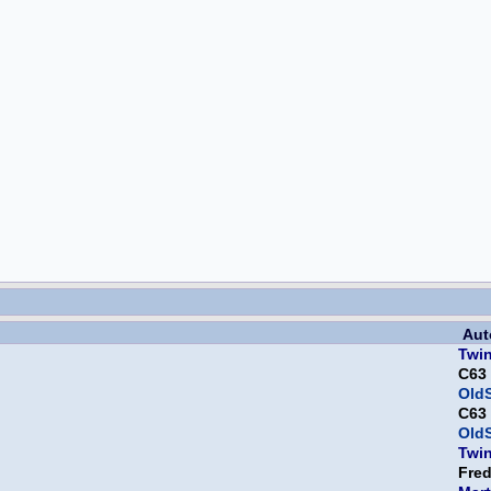
Aut
Twi
C63
OldS
C63
OldS
Twi
Fre