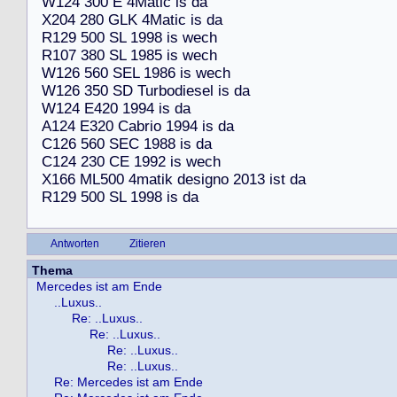
W
1
2
4
3
0
0
E
4
M
a
t
i
c
i
s
d
a
X
2
0
4
2
8
0
G
L
K
4
M
a
t
i
c
i
s
d
a
R
1
2
9
5
0
0
S
L
1
9
9
8
i
s
w
e
c
h
R
1
0
7
3
8
0
S
L
1
9
8
5
i
s
w
e
c
h
W
1
2
6
5
6
0
S
E
L
1
9
8
6
i
s
w
e
c
h
W
1
2
6
3
5
0
S
D
T
u
r
b
o
d
i
e
s
e
l
i
s
d
a
W
1
2
4
E
4
2
0
1
9
9
4
i
s
d
a
A
1
2
4
E
3
2
0
C
a
b
r
i
o
1
9
9
4
i
s
d
a
C
1
2
6
5
6
0
S
E
C
1
9
8
8
i
s
d
a
C
1
2
4
2
3
0
C
E
1
9
9
2
i
s
w
e
c
h
X
1
6
6
M
L
5
0
0
4
m
a
t
i
k
d
e
s
i
g
n
o
2
0
1
3
i
s
t
d
a
R
1
2
9
5
0
0
S
L
1
9
9
8
i
s
d
a
Antworten
Zitieren
Thema
Mercedes ist am Ende
..Luxus..
Re: ..Luxus..
Re: ..Luxus..
Re: ..Luxus..
Re: ..Luxus..
Re: Mercedes ist am Ende