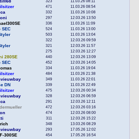
tim68
323
11.03.26 08:11
ilsitzer
471
11.03.26 08:54
nca
332
11.03.26 10:08
toni
297
12.03.26 13:50
hael300SE
336
11.03.26 11:09
o SEC
524
11.03.26 13:00
tyler
503
11.03.26 13:04
322
12.03.26 09:59
tyler
321
12.03.26 11:57
275
12.03.26 12:27
ni 280SE
440
12.03.26 13:09
o SEC
452
12.03.26 14:05
tomas
334
11.03.26 19:04
ilsitzer
484
11.03.26 21:38
nvieuwbay
349
11.03.26 22:01
se DN
339
11.03.26 22:49
ilsitzer
475
12.03.26 00:34
nvieuwbay
328
12.03.26 06:59
nca
291
12.03.26 12:11
dermueller
472
12.03.26 03:16
lon
474
12.03.26 08:00
ti
311
12.03.26 15:22
rich
348
13.03.26 08:29
nvieuwbay
293
17.05.26 12:02
F-300SE
454
17.05.26 16:54