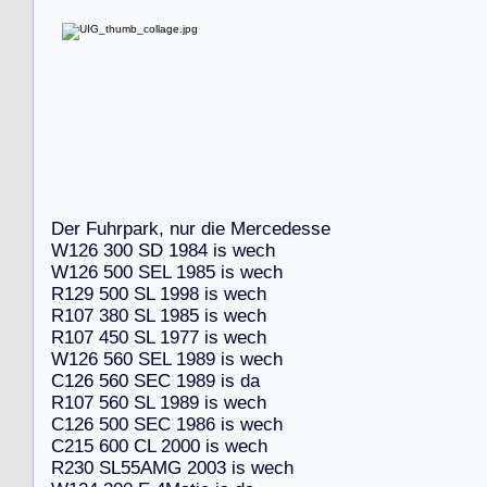
D
e
r
F
u
h
r
p
a
r
k
,
n
u
r
d
i
e
M
e
r
c
e
d
e
s
s
e
W
1
2
6
3
0
0
S
D
1
9
8
4
i
s
w
e
c
h
W
1
2
6
5
0
0
S
E
L
1
9
8
5
i
s
w
e
c
h
R
1
2
9
5
0
0
S
L
1
9
9
8
i
s
w
e
c
h
R
1
0
7
3
8
0
S
L
1
9
8
5
i
s
w
e
c
h
R
1
0
7
4
5
0
S
L
1
9
7
7
i
s
w
e
c
h
W
1
2
6
5
6
0
S
E
L
1
9
8
9
i
s
w
e
c
h
C
1
2
6
5
6
0
S
E
C
1
9
8
9
i
s
d
a
R
1
0
7
5
6
0
S
L
1
9
8
9
i
s
w
e
c
h
C
1
2
6
5
0
0
S
E
C
1
9
8
6
i
s
w
e
c
h
C
2
1
5
6
0
0
C
L
2
0
0
0
i
s
w
e
c
h
R
2
3
0
S
L
5
5
A
M
G
2
0
0
3
i
s
w
e
c
h