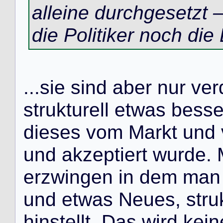
alleine durchgesetzt 
die Politiker noch die
.
.
.
s
i
e
s
i
n
d
a
b
e
r
n
u
r
v
e
r
s
t
r
u
k
t
u
r
e
l
l
e
t
w
a
s
b
e
s
s
d
i
e
s
e
s
v
o
m
M
a
r
k
t
u
n
d
u
n
d
a
k
z
e
p
t
i
e
r
t
w
u
r
d
e
.
e
r
z
w
i
n
g
e
n
i
n
d
e
m
m
a
n
u
n
d
e
t
w
a
s
N
e
u
e
s
,
s
t
r
u
h
i
n
s
t
e
l
l
t
.
D
a
s
w
i
r
d
k
e
i
n