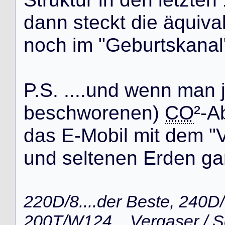
d
a
n
n
s
t
e
c
k
t
d
i
e
ä
q
u
i
v
a
n
o
c
h
i
m
"
G
e
b
u
r
t
s
k
a
n
a
l
P
.
S
.
.
.
.
.
u
n
d
w
e
n
n
m
a
n
b
e
s
c
h
w
o
r
e
n
e
n
)
CO
²
-
A
d
a
s
E
-
M
o
b
i
l
m
i
t
d
e
m
"
u
n
d
s
e
l
t
e
n
e
n
E
r
d
e
n
g
a
220D/8....der Beste, 240D/
200T/W124....Vergaser /