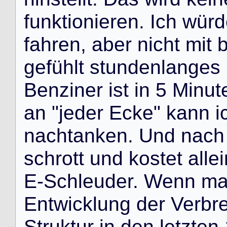
f
u
n
k
t
i
o
n
i
e
r
e
n
.
I
c
h
w
ü
r
d
f
a
h
r
e
n
,
a
b
e
r
n
i
c
h
t
m
i
t
g
e
f
ü
h
l
t
s
t
u
n
d
e
n
l
a
n
g
e
s
B
e
n
z
i
n
e
r
i
s
t
i
n
5
M
i
n
u
t
a
n
"
j
e
d
e
r
E
c
k
e
"
k
a
n
n
i
n
a
c
h
t
a
n
k
e
n
.
U
n
d
n
a
c
h
s
c
h
r
o
t
t
u
n
d
k
o
s
t
e
t
a
l
l
e
i
E
-
S
c
h
l
e
u
d
e
r
.
W
e
n
n
m
E
n
t
w
i
c
k
l
u
n
g
d
e
r
V
e
r
b
r
S
t
r
u
k
t
u
r
i
n
d
e
n
l
e
t
z
t
e
n