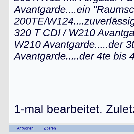
Avantgarde....ein "Raumsc
200TE/W124....zuverlässi
320 T CDI / W210 Avantgard
W210 Avantgarde.....der 3
Avantgarde.....der 4te bis
1
-
m
a
l
b
e
a
r
b
e
i
t
e
t
.
Z
u
l
e
t
Antworten
Zitieren