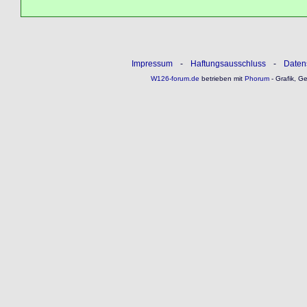
Impressum
-
Haftungsausschluss
-
Daten
W126-forum.de
betrieben mit
Phorum
- Grafik, G