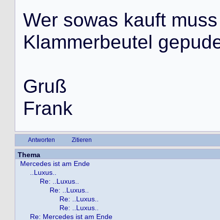
W
e
r
s
o
w
a
s
k
a
u
f
t
m
u
s
s
K
l
a
m
m
e
r
b
e
u
t
e
l
g
e
p
u
d
G
r
u
ß
F
r
a
n
k
Antworten
Zitieren
Thema
Mercedes ist am Ende
..Luxus..
Re: ..Luxus..
Re: ..Luxus..
Re: ..Luxus..
Re: ..Luxus..
Re: Mercedes ist am Ende