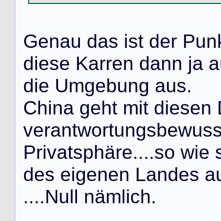
G
e
n
a
u
d
a
s
i
s
t
d
e
r
P
u
n
d
i
e
s
e
K
a
r
r
e
n
d
a
n
n
j
a
a
d
i
e
U
m
g
e
b
u
n
g
a
u
s
.
C
h
i
n
a
g
e
h
t
m
i
t
d
i
e
s
e
n
v
e
r
a
n
t
w
o
r
t
u
n
g
s
b
e
w
u
s
P
r
i
v
a
t
s
p
h
ä
r
e
.
.
.
.
s
o
w
i
e
d
e
s
e
i
g
e
n
e
n
L
a
n
d
e
s
a
.
.
.
.
N
u
l
l
n
ä
m
l
i
c
h
.