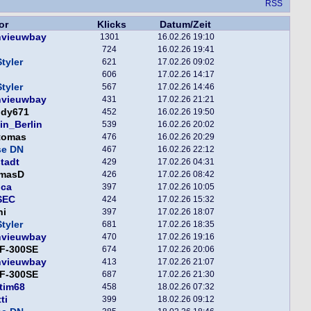
RSS
or
Klicks
Datum/Zeit
nvieuwbay
1301
16.02.26 19:10
724
16.02.26 19:41
tyler
621
17.02.26 09:02
606
17.02.26 14:17
tyler
567
17.02.26 14:46
nvieuwbay
431
17.02.26 21:21
ddy671
452
16.02.26 19:50
in_Berlin
539
16.02.26 20:02
tomas
476
16.02.26 20:29
se DN
467
16.02.26 22:12
tadt
429
17.02.26 04:31
masD
426
17.02.26 08:42
nca
397
17.02.26 10:05
SEC
424
17.02.26 15:32
ni
397
17.02.26 18:07
tyler
681
17.02.26 18:35
nvieuwbay
470
17.02.26 19:16
F-300SE
674
17.02.26 20:06
nvieuwbay
413
17.02.26 21:07
F-300SE
687
17.02.26 21:30
tim68
458
18.02.26 07:32
ti
399
18.02.26 09:12