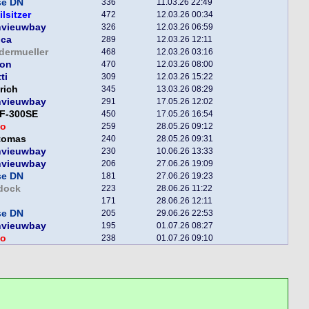
se DN
336
11.03.26 22:49
ilsitzer
472
12.03.26 00:34
nvieuwbay
326
12.03.26 06:59
nca
289
12.03.26 12:11
dermueller
468
12.03.26 03:16
lon
470
12.03.26 08:00
ti
309
12.03.26 15:22
rich
345
13.03.26 08:29
nvieuwbay
291
17.05.26 12:02
F-300SE
450
17.05.26 16:54
o
259
28.05.26 09:12
tomas
240
28.05.26 09:31
nvieuwbay
230
10.06.26 13:33
nvieuwbay
206
27.06.26 19:09
se DN
181
27.06.26 19:23
dock
223
28.06.26 11:22
171
28.06.26 12:11
se DN
205
29.06.26 22:53
nvieuwbay
195
01.07.26 08:27
o
238
01.07.26 09:10