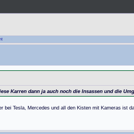
ht
iese Karren dann ja auch noch die Insassen und die Um
e
r
b
e
i
T
e
s
l
a
,
M
e
r
c
e
d
e
s
u
n
d
a
l
l
d
e
n
K
i
s
t
e
n
m
i
t
K
a
m
e
r
a
s
i
s
t
d