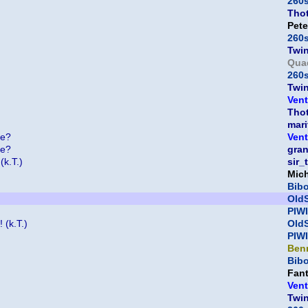
260
Thot
Pet
260
Twi
Qua
260
Twi
Vent
Thot
mari
te?
Vent
te?
gra
(k.T.)
sir_
Mic
Bib
OldS
PIWI
 (k.T.)
OldS
PIWI
Ben
Bib
Fan
Vent
Twi