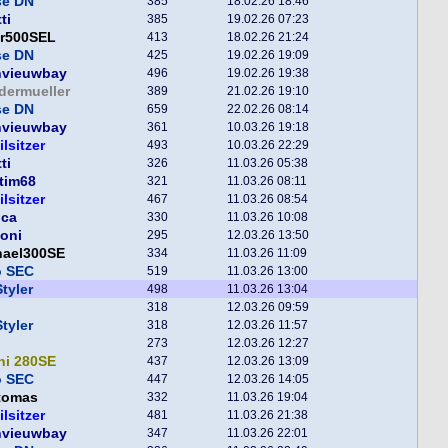
se DN
385
18.02.26 18:46
ti
385
19.02.26 07:23
er500SEL
413
18.02.26 21:24
se DN
425
19.02.26 19:09
nvieuwbay
496
19.02.26 19:38
dermueller
389
21.02.26 19:10
se DN
659
22.02.26 08:14
nvieuwbay
361
10.03.26 19:18
ilsitzer
493
10.03.26 22:29
ti
326
11.03.26 05:38
tim68
321
11.03.26 08:11
ilsitzer
467
11.03.26 08:54
nca
330
11.03.26 10:08
toni
295
12.03.26 13:50
hael300SE
334
11.03.26 11:09
o SEC
519
11.03.26 13:00
tyler
498
11.03.26 13:04
318
12.03.26 09:59
tyler
318
12.03.26 11:57
273
12.03.26 12:27
ni 280SE
437
12.03.26 13:09
o SEC
447
12.03.26 14:05
tomas
332
11.03.26 19:04
ilsitzer
481
11.03.26 21:38
nvieuwbay
347
11.03.26 22:01