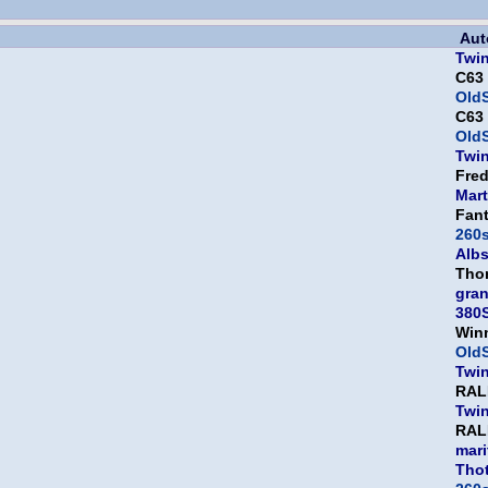
Aut
Twi
C63
OldS
C63
OldS
Twi
Fre
Mart
Fan
260
Albs
Tho
gra
380
Win
OldS
Twi
RAL
Twi
RAL
mari
Thot