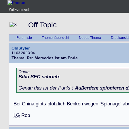
Willkommen!
Off Topic
Forenliste
Themenübersicht
Neues Thema
Druckansic
OldStyler
11.03.26 13:04
Thema:
Re: Mercedes ist am Ende
Quote
Bibo SEC schrieb:
Genau das ist der Punkt !
Außerdem spionieren d
B
e
i
C
h
i
n
a
g
i
b
t
s
p
l
ö
t
z
l
i
c
h
B
e
n
k
e
n
w
e
g
e
n
'
S
p
i
o
n
a
g
e
'
a
b
LG
R
o
b