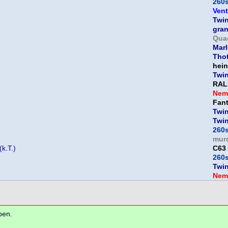
260
Vent
Twi
gra
Qua
Mar
Thot
hein
Twi
RAL
Nem
Fan
Twi
Twi
260
mur
k.T.)
C63
260
Twi
Nem
ben.