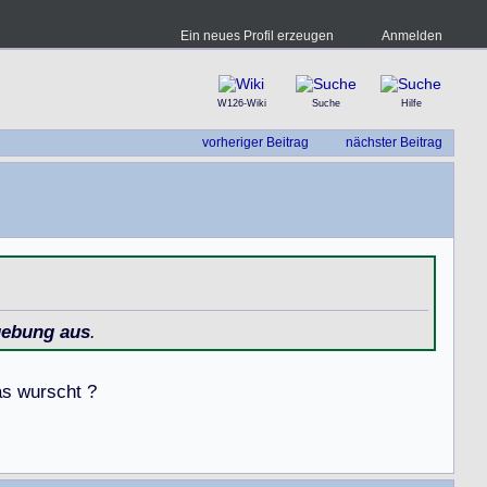
Ein neues Profil erzeugen
Anmelden
W126-Wiki
Suche
Hilfe
vorheriger Beitrag
nächster Beitrag
gebung aus
.
a
s
w
u
r
s
c
h
t
?