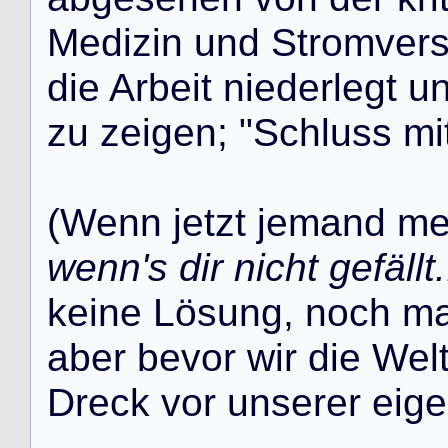
M
e
d
i
z
i
n
u
n
d
S
t
r
o
m
v
e
r
d
i
e
A
r
b
e
i
t
n
i
e
d
e
r
l
e
g
t
u
z
u
z
e
i
g
e
n
;
"
S
c
h
l
u
s
s
m
i
(
W
e
n
n
j
e
t
z
t
j
e
m
a
n
d
m
wenn's dir nicht gefällt.
k
e
i
n
e
L
ö
s
u
n
g
,
n
o
c
h
m
a
b
e
r
b
e
v
o
r
w
i
r
d
i
e
W
e
l
D
r
e
c
k
v
o
r
u
n
s
e
r
e
r
e
i
g
e