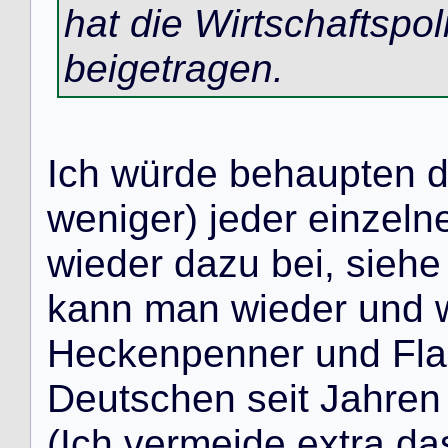
hat die Wirtschaftspol
beigetragen.
I
c
h
w
ü
r
d
e
b
e
h
a
u
p
t
e
n
w
e
n
i
g
e
r
)
j
e
d
e
r
e
i
n
z
e
l
n
w
i
e
d
e
r
d
a
z
u
b
e
i
,
s
i
e
h
e
k
a
n
n
m
a
n
w
i
e
d
e
r
u
n
d
H
e
c
k
e
n
p
e
n
n
e
r
u
n
d
F
l
a
D
e
u
t
s
c
h
e
n
s
e
i
t
J
a
h
r
e
n
(
I
c
h
v
e
r
m
e
i
d
e
e
x
t
r
a
d
a