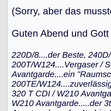
(
S
o
r
r
y
,
a
b
e
r
d
a
s
m
u
s
s
t
G
u
t
e
n
A
b
e
n
d
u
n
d
G
o
t
t
220D/8....der Beste, 240D/
200T/W124....Vergaser /
Avantgarde....ein "Raumsc
200TE/W124....zuverlässi
320 T CDI / W210 Avantgard
W210 Avantgarde.....der 3