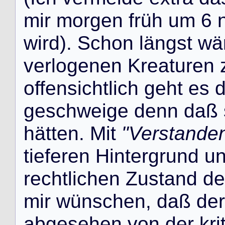
m
i
r
m
o
r
g
e
n
f
r
ü
h
u
m
6
w
i
r
d
)
.
S
c
h
o
n
l
ä
n
g
s
t
w
ä
v
e
r
l
o
g
e
n
e
n
K
r
e
a
t
u
r
e
n
o
f
f
e
n
s
i
c
h
t
l
i
c
h
g
e
h
t
e
s
g
e
s
c
h
w
e
i
g
e
d
e
n
n
d
a
ß
h
ä
t
t
e
n
.
M
i
t
"Verstanden
t
i
e
f
e
r
e
n
H
i
n
t
e
r
g
r
u
n
d
u
r
e
c
h
t
l
i
c
h
e
n
Z
u
s
t
a
n
d
d
e
m
i
r
w
ü
n
s
c
h
e
n
,
d
a
ß
d
e
r
a
b
g
e
s
e
h
e
n
v
o
n
d
e
r
k
r
i