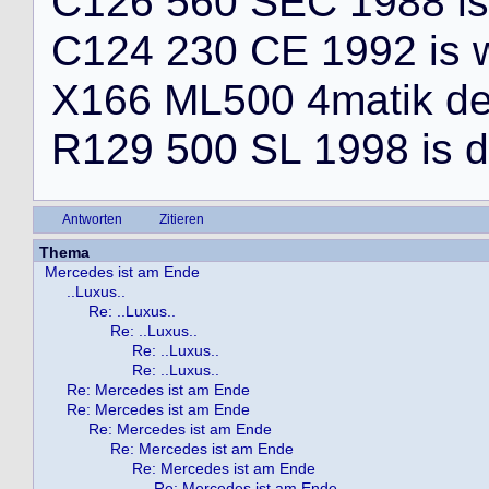
C
1
2
6
5
6
0
S
E
C
1
9
8
8
i
s
C
1
2
4
2
3
0
C
E
1
9
9
2
i
s
X
1
6
6
M
L
5
0
0
4
m
a
t
i
k
d
R
1
2
9
5
0
0
S
L
1
9
9
8
i
s
d
Antworten
Zitieren
Thema
Mercedes ist am Ende
..Luxus..
Re: ..Luxus..
Re: ..Luxus..
Re: ..Luxus..
Re: ..Luxus..
Re: Mercedes ist am Ende
Re: Mercedes ist am Ende
Re: Mercedes ist am Ende
Re: Mercedes ist am Ende
Re: Mercedes ist am Ende
Re: Mercedes ist am Ende