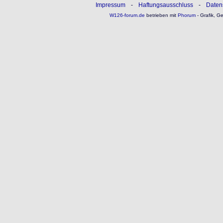
Impressum
-
Haftungsausschluss
-
Daten
W126-forum.de
betrieben mit
Phorum
- Grafik, G