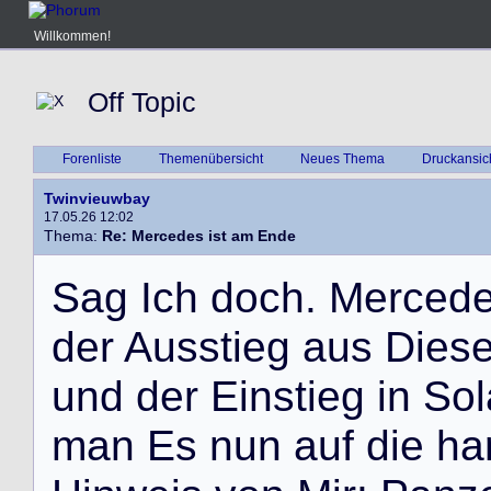
Willkommen!
Off Topic
Forenliste
Themenübersicht
Neues Thema
Druckansic
Twinvieuwbay
17.05.26 12:02
Thema:
Re: Mercedes ist am Ende
S
a
g
I
c
h
d
o
c
h
.
M
e
r
c
e
d
d
e
r
A
u
s
s
t
i
e
g
a
u
s
D
i
e
s
u
n
d
d
e
r
E
i
n
s
t
i
e
g
i
n
S
o
l
m
a
n
E
s
n
u
n
a
u
f
d
i
e
h
a