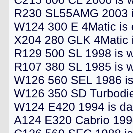
R
2
3
0
S
L
5
5
A
M
G
2
0
0
3
W
1
2
4
3
0
0
E
4
M
a
t
i
c
i
s
X
2
0
4
2
8
0
G
L
K
4
M
a
t
i
c
R
1
2
9
5
0
0
S
L
1
9
9
8
i
s
R
1
0
7
3
8
0
S
L
1
9
8
5
i
s
W
1
2
6
5
6
0
S
E
L
1
9
8
6
i
W
1
2
6
3
5
0
S
D
T
u
r
b
o
d
i
W
1
2
4
E
4
2
0
1
9
9
4
i
s
d
a
A
1
2
4
E
3
2
0
C
a
b
r
i
o
1
9
9