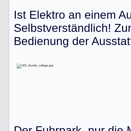
I
s
t
E
l
e
k
t
r
o
a
n
e
i
n
e
m
A
S
e
l
b
s
t
v
e
r
s
t
ä
n
d
l
i
c
h
!
Z
u
B
e
d
i
e
n
u
n
g
d
e
r
A
u
s
s
t
a
t
D
e
r
F
u
h
r
p
a
r
k
,
n
u
r
d
i
e