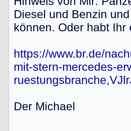
H
i
n
w
e
i
s
v
o
n
M
i
r
:
P
a
n
z
D
i
e
s
e
l
u
n
d
B
e
n
z
i
n
u
n
d
k
ö
n
n
e
n
.
O
d
e
r
h
a
b
t
I
h
r
https://www.br.de/nach
mit-stern-mercedes-erw
ruestungsbranche,VJlr
D
e
r
M
i
c
h
a
e
l