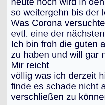
h
e
u
t
e
n
o
c
h
w
i
r
d
i
n
d
e
n
s
o
w
e
i
t
e
r
g
e
h
n
b
i
s
d
e
r
l
W
a
s
C
o
r
o
n
a
v
e
r
s
u
c
h
t
e
e
v
t
l
.
e
i
n
e
d
e
r
n
ä
c
h
s
t
e
n
I
c
h
b
i
n
f
r
o
h
d
i
e
g
u
t
e
n
z
u
h
a
b
e
n
u
n
d
w
i
l
l
g
a
r
M
i
r
r
e
i
c
h
t
v
ö
l
l
i
g
w
a
s
i
c
h
d
e
r
z
e
i
t
h
f
i
n
d
e
e
s
s
c
h
a
d
e
n
i
c
h
t
v
e
r
s
c
h
l
i
e
ß
e
n
z
u
k
ö
n
n
e