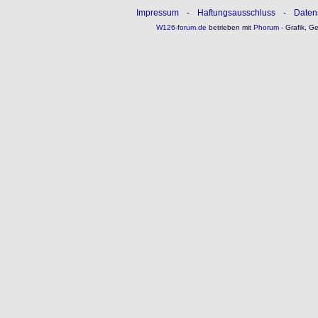
Impressum
-
Haftungsausschluss
-
Daten
W126-forum.de
betrieben mit
Phorum
- Grafik, G