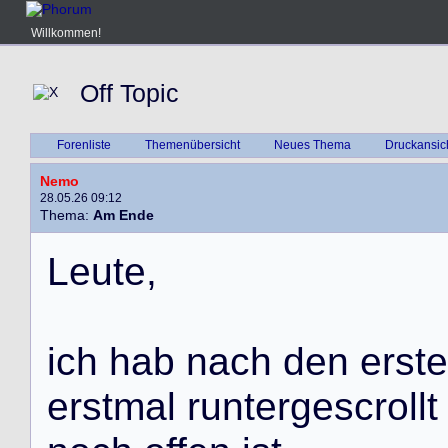
Willkommen!
Off Topic
Forenliste
Themenübersicht
Neues Thema
Druckansic
Nemo
28.05.26 09:12
Thema:
Am Ende
L
e
u
t
e
,
i
c
h
h
a
b
n
a
c
h
d
e
n
e
r
s
t
e
e
r
s
t
m
a
l
r
u
n
t
e
r
g
e
s
c
r
o
l
l
t