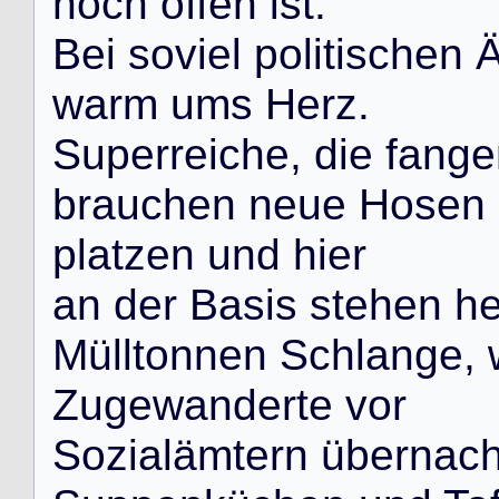
n
o
c
h
o
f
f
e
n
i
s
t
.
B
e
i
s
o
v
i
e
l
p
o
l
i
t
i
s
c
h
e
n
w
a
r
m
u
m
s
H
e
r
z
.
S
u
p
e
r
r
e
i
c
h
e
,
d
i
e
f
a
n
g
e
b
r
a
u
c
h
e
n
n
e
u
e
H
o
s
e
n
p
l
a
t
z
e
n
u
n
d
h
i
e
r
a
n
d
e
r
B
a
s
i
s
s
t
e
h
e
n
h
M
ü
l
l
t
o
n
n
e
n
S
c
h
l
a
n
g
e
,
Z
u
g
e
w
a
n
d
e
r
t
e
v
o
r
S
o
z
i
a
l
ä
m
t
e
r
n
ü
b
e
r
n
a
c