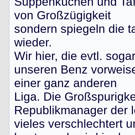
S
u
p
p
e
n
k
ü
c
h
e
n
u
n
d
T
a
v
o
n
G
r
o
ß
z
ü
g
i
g
k
e
i
t
s
o
n
d
e
r
n
s
p
i
e
g
e
l
n
d
i
e
t
w
i
e
d
e
r
.
W
i
r
h
i
e
r
,
d
i
e
e
v
t
l
.
s
o
g
a
u
n
s
e
r
e
n
B
e
n
z
v
o
r
w
e
i
s
e
i
n
e
r
g
a
n
z
a
n
d
e
r
e
n
L
i
g
a
.
D
i
e
G
r
o
ß
s
p
u
r
i
g
k
R
e
p
u
b
l
i
k
m
a
n
a
g
e
r
d
e
r
l
v
i
e
l
e
s
v
e
r
s
c
h
l
e
c
h
t
e
r
t
u