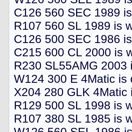
C
1
2
6
5
6
0
S
E
C
1
9
8
9
i
s
R
1
0
7
5
6
0
S
L
1
9
8
9
i
s
C
1
2
6
5
0
0
S
E
C
1
9
8
6
i
s
C
2
1
5
6
0
0
C
L
2
0
0
0
i
s
R
2
3
0
S
L
5
5
A
M
G
2
0
0
3
W
1
2
4
3
0
0
E
4
M
a
t
i
c
i
s
X
2
0
4
2
8
0
G
L
K
4
M
a
t
i
c
R
1
2
9
5
0
0
S
L
1
9
9
8
i
s
R
1
0
7
3
8
0
S
L
1
9
8
5
i
s
W
1
2
6
5
6
0
S
E
L
1
9
8
6
i