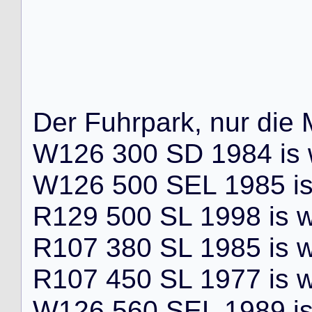
D
e
r
F
u
h
r
p
a
r
k
,
n
u
r
d
i
e
W
1
2
6
3
0
0
S
D
1
9
8
4
i
s
W
1
2
6
5
0
0
S
E
L
1
9
8
5
i
R
1
2
9
5
0
0
S
L
1
9
9
8
i
s
R
1
0
7
3
8
0
S
L
1
9
8
5
i
s
R
1
0
7
4
5
0
S
L
1
9
7
7
i
s
W
1
2
6
5
6
0
S
E
L
1
9
8
9
i