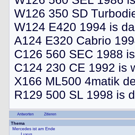
W
1
2
6
3
5
0
S
D
T
u
r
b
o
d
i
W
1
2
4
E
4
2
0
1
9
9
4
i
s
d
a
A
1
2
4
E
3
2
0
C
a
b
r
i
o
1
9
9
C
1
2
6
5
6
0
S
E
C
1
9
8
8
i
s
C
1
2
4
2
3
0
C
E
1
9
9
2
i
s
X
1
6
6
M
L
5
0
0
4
m
a
t
i
k
d
R
1
2
9
5
0
0
S
L
1
9
9
8
i
s
d
Antworten
Zitieren
Thema
Mercedes ist am Ende
..Luxus..