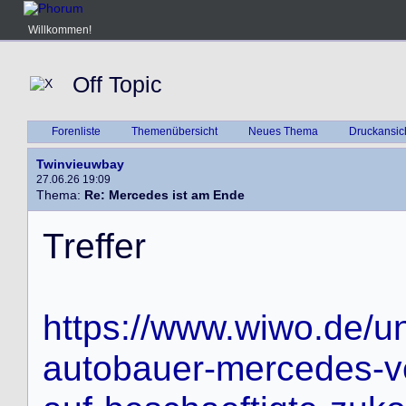
Willkommen!
Off Topic
Forenliste
Themenübersicht
Neues Thema
Druckansic
Twinvieuwbay
27.06.26 19:09
Thema:
Re: Mercedes ist am Ende
T
r
e
f
f
e
r
https://www.wiwo.de/un
autobauer-mercedes-ve