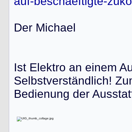
auf-beschaeftigte-zu
D
e
r
M
i
c
h
a
e
l
I
s
t
E
l
e
k
t
r
o
a
n
e
i
n
e
m
A
S
e
l
b
s
t
v
e
r
s
t
ä
n
d
l
i
c
h
!
Z
u
B
e
d
i
e
n
u
n
g
d
e
r
A
u
s
s
t
a
t