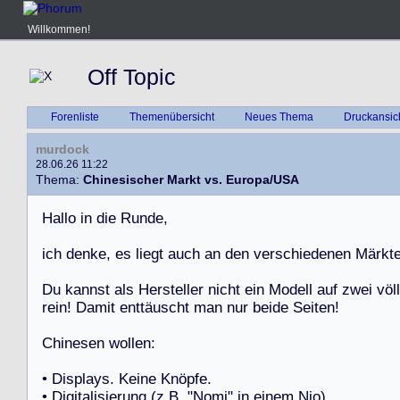
Willkommen!
Off Topic
Forenliste
Themenübersicht
Neues Thema
Druckansic
murdock
28.06.26 11:22
Thema:
Chinesischer Markt vs. Europa/USA
H
a
l
l
o
i
n
d
i
e
R
u
n
d
e
,
i
c
h
d
e
n
k
e
,
e
s
l
i
e
g
t
a
u
c
h
a
n
d
e
n
v
e
r
s
c
h
i
e
d
e
n
e
n
M
ä
r
k
t
D
u
k
a
n
n
s
t
a
l
s
H
e
r
s
t
e
l
l
e
r
n
i
c
h
t
e
i
n
M
o
d
e
l
l
a
u
f
z
w
e
i
v
ö
l
l
r
e
i
n
!
D
a
m
i
t
e
n
t
t
ä
u
s
c
h
t
m
a
n
n
u
r
b
e
i
d
e
S
e
i
t
e
n
!
C
h
i
n
e
s
e
n
w
o
l
l
e
n
:
•
D
i
s
p
l
a
y
s
.
K
e
i
n
e
K
n
ö
p
f
e
.
•
D
i
g
i
t
a
l
i
s
i
e
r
u
n
g
(
z
.
B
.
"
N
o
m
i
"
i
n
e
i
n
e
m
N
i
o
)