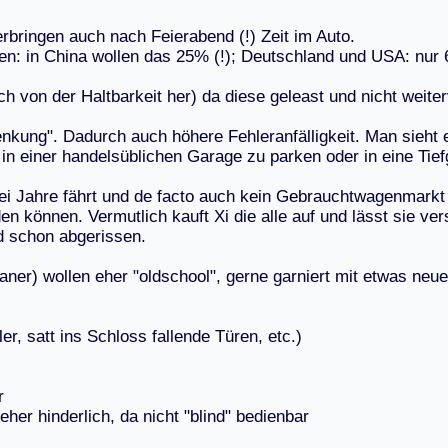
e
r
b
r
i
n
g
e
n
a
u
c
h
n
a
c
h
F
e
i
e
r
a
b
e
n
d
(
!
)
Z
e
i
t
i
m
A
u
t
o
.
e
n
:
i
n
C
h
i
n
a
w
o
l
l
e
n
d
a
s
2
5
%
(
!
)
;
D
e
u
t
s
c
h
l
a
n
d
u
n
d
U
S
A
:
n
u
r
c
h
v
o
n
d
e
r
H
a
l
t
b
a
r
k
e
i
t
h
e
r
)
d
a
d
i
e
s
e
g
e
l
e
a
s
t
u
n
d
n
i
c
h
t
w
e
i
t
e
r
e
n
k
u
n
g
"
.
D
a
d
u
r
c
h
a
u
c
h
h
ö
h
e
r
e
F
e
h
l
e
r
a
n
f
ä
l
l
i
g
k
e
i
t
.
M
a
n
s
i
e
h
t
i
n
e
i
n
e
r
h
a
n
d
e
l
s
ü
b
l
i
c
h
e
n
G
a
r
a
g
e
z
u
p
a
r
k
e
n
o
d
e
r
i
n
e
i
n
e
T
i
e
f
e
i
J
a
h
r
e
f
ä
h
r
t
u
n
d
d
e
f
a
c
t
o
a
u
c
h
k
e
i
n
G
e
b
r
a
u
c
h
t
w
a
g
e
n
m
a
r
k
t
d
e
n
k
ö
n
n
e
n
.
V
e
r
m
u
t
l
i
c
h
k
a
u
f
t
X
i
d
i
e
a
l
l
e
a
u
f
u
n
d
l
ä
s
s
t
s
i
e
v
e
r
d
s
c
h
o
n
a
b
g
e
r
i
s
s
e
n
.
a
n
e
r
)
w
o
l
l
e
n
e
h
e
r
"
o
l
d
s
c
h
o
o
l
"
,
g
e
r
n
e
g
a
r
n
i
e
r
t
m
i
t
e
t
w
a
s
n
e
u
e
l
e
r
,
s
a
t
t
i
n
s
S
c
h
l
o
s
s
f
a
l
l
e
n
d
e
T
ü
r
e
n
,
e
t
c
.
)
r
e
h
e
r
h
i
n
d
e
r
l
i
c
h
,
d
a
n
i
c
h
t
"
b
l
i
n
d
"
b
e
d
i
e
n
b
a
r