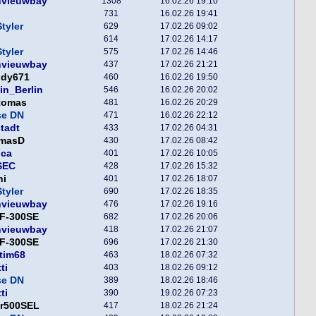
nvieuwbay
1308
16.02.26 19:10
731
16.02.26 19:41
tyler
629
17.02.26 09:02
614
17.02.26 14:17
tyler
575
17.02.26 14:46
nvieuwbay
437
17.02.26 21:21
ddy671
460
16.02.26 19:50
in_Berlin
546
16.02.26 20:02
tomas
481
16.02.26 20:29
se DN
471
16.02.26 22:12
tadt
433
17.02.26 04:31
masD
430
17.02.26 08:42
nca
401
17.02.26 10:05
SEC
428
17.02.26 15:32
ni
401
17.02.26 18:07
tyler
690
17.02.26 18:35
nvieuwbay
476
17.02.26 19:16
F-300SE
682
17.02.26 20:06
nvieuwbay
418
17.02.26 21:07
F-300SE
696
17.02.26 21:30
tim68
463
18.02.26 07:32
ti
403
18.02.26 09:12
se DN
389
18.02.26 18:46
ti
390
19.02.26 07:23
er500SEL
417
18.02.26 21:24