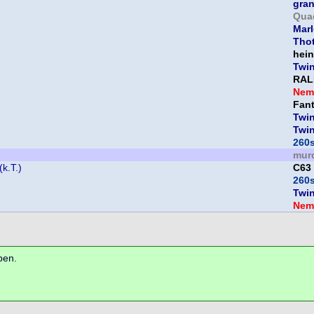
gra
Qua
Mar
Thot
hein
Twi
RAL
Nem
Fan
Twi
Twi
260
mur
k.T.)
C63
260
Twi
Nem
ben.