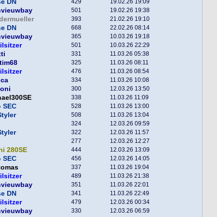
se DN
429
19.02.26 19:09
nvieuwbay
501
19.02.26 19:38
dermueller
393
21.02.26 19:10
se DN
668
22.02.26 08:14
nvieuwbay
365
10.03.26 19:18
ilsitzer
501
10.03.26 22:29
ti
331
11.03.26 05:38
tim68
325
11.03.26 08:11
ilsitzer
476
11.03.26 08:54
nca
334
11.03.26 10:08
toni
300
12.03.26 13:50
hael300SE
338
11.03.26 11:09
o SEC
528
11.03.26 13:00
tyler
508
11.03.26 13:04
324
12.03.26 09:59
tyler
322
12.03.26 11:57
277
12.03.26 12:27
ni 280SE
444
12.03.26 13:09
o SEC
456
12.03.26 14:05
tomas
337
11.03.26 19:04
ilsitzer
489
11.03.26 21:38
nvieuwbay
351
11.03.26 22:01
se DN
341
11.03.26 22:49
ilsitzer
479
12.03.26 00:34
nvieuwbay
330
12.03.26 06:59