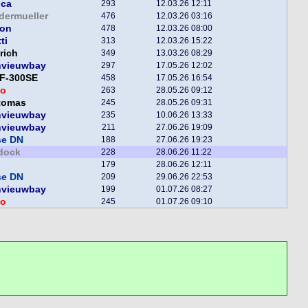
nca
293
12.03.26 12:11
dermueller
476
12.03.26 03:16
lon
478
12.03.26 08:00
ti
313
12.03.26 15:22
rich
349
13.03.26 08:29
nvieuwbay
297
17.05.26 12:02
F-300SE
458
17.05.26 16:54
o
263
28.05.26 09:12
tomas
245
28.05.26 09:31
nvieuwbay
235
10.06.26 13:33
nvieuwbay
211
27.06.26 19:09
se DN
188
27.06.26 19:23
dock
228
28.06.26 11:22
179
28.06.26 12:11
se DN
209
29.06.26 22:53
nvieuwbay
199
01.07.26 08:27
o
245
01.07.26 09:10