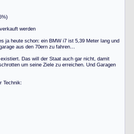
6
%
)
v
e
r
k
a
u
f
t
w
e
r
d
e
n
e
s
j
a
h
e
u
t
e
s
c
h
o
n
:
e
i
n
B
M
W
i
7
i
s
t
5
,
3
9
M
e
t
e
r
l
a
n
g
u
n
d
g
a
r
a
g
e
a
u
s
d
e
n
7
0
e
r
n
z
u
f
a
h
r
e
n
…
e
x
i
s
t
i
e
r
t
.
D
a
s
w
i
l
l
d
e
r
S
t
a
a
t
a
u
c
h
g
a
r
n
i
c
h
t
,
d
a
m
i
t
s
c
h
r
o
t
t
e
n
u
m
s
e
i
n
e
Z
i
e
l
e
z
u
e
r
r
e
i
c
h
e
n
.
U
n
d
G
a
r
a
g
e
n
r
T
e
c
h
n
i
k
: