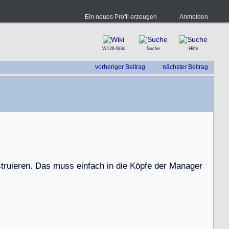
Ein neues Profil erzeugen
Anmelden
W126-Wiki
Suche
Hilfe
vorheriger Beitrag
nächster Beitrag
s
t
r
u
i
e
r
e
n
.
D
a
s
m
u
s
s
e
i
n
f
a
c
h
i
n
d
i
e
K
ö
p
f
e
d
e
r
M
a
n
a
g
e
r