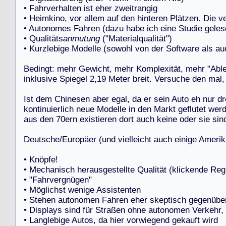
•
F
a
h
r
v
e
r
h
a
l
t
e
n
i
s
t
e
h
e
r
z
w
e
i
t
r
a
n
g
i
g
•
H
e
i
m
k
i
n
o
,
v
o
r
a
l
l
e
m
a
u
f
d
e
n
h
i
n
t
e
r
e
n
P
l
ä
t
z
e
n
.
D
i
e
v
•
A
u
t
o
n
o
m
e
s
F
a
h
r
e
n
(
d
a
z
u
h
a
b
e
i
c
h
e
i
n
e
S
t
u
d
i
e
g
e
l
e
s
•
Q
u
a
l
i
t
ä
t
s
anmutung
(
"
M
a
t
e
r
i
a
l
q
u
a
l
i
t
ä
t
"
)
•
K
u
r
z
l
e
b
i
g
e
M
o
d
e
l
l
e
(
s
o
w
o
h
l
v
o
n
d
e
r
S
o
f
t
w
a
r
e
a
l
s
a
u
B
e
d
i
n
g
t
:
m
e
h
r
G
e
w
i
c
h
t
,
m
e
h
r
K
o
m
p
l
e
x
i
t
ä
t
,
m
e
h
r
"
A
b
l
i
n
k
l
u
s
i
v
e
S
p
i
e
g
e
l
2
,
1
9
M
e
t
e
r
b
r
e
i
t
.
V
e
r
s
u
c
h
e
d
e
n
m
a
l
,
I
s
t
d
e
m
C
h
i
n
e
s
e
n
a
b
e
r
e
g
a
l
,
d
a
e
r
s
e
i
n
A
u
t
o
e
h
n
u
r
d
r
k
o
n
t
i
n
u
i
e
r
l
i
c
h
n
e
u
e
M
o
d
e
l
l
e
i
n
d
e
n
M
a
r
k
t
g
e
f
l
u
t
e
t
w
e
r
a
u
s
d
e
n
7
0
e
r
n
e
x
i
s
t
i
e
r
e
n
d
o
r
t
a
u
c
h
k
e
i
n
e
o
d
e
r
s
i
e
s
i
n
D
e
u
t
s
c
h
e
/
E
u
r
o
p
ä
e
r
(
u
n
d
v
i
e
l
l
e
i
c
h
t
a
u
c
h
e
i
n
i
g
e
A
m
e
r
i
k
•
K
n
ö
p
f
e
!
•
M
e
c
h
a
n
i
s
c
h
h
e
r
a
u
s
g
e
s
t
e
l
l
t
e
Q
u
a
l
i
t
ä
t
(
k
l
i
c
k
e
n
d
e
R
e
g
•
"
F
a
h
r
v
e
r
g
n
ü
g
e
n
"
•
M
ö
g
l
i
c
h
s
t
w
e
n
i
g
e
A
s
s
i
s
t
e
n
t
e
n
•
S
t
e
h
e
n
a
u
t
o
n
o
m
e
n
F
a
h
r
e
n
e
h
e
r
s
k
e
p
t
i
s
c
h
g
e
g
e
n
ü
b
e
•
D
i
s
p
l
a
y
s
s
i
n
d
f
ü
r
S
t
r
a
ß
e
n
o
h
n
e
a
u
t
o
n
o
m
e
n
V
e
r
k
e
h
r
,
•
L
a
n
g
l
e
b
i
g
e
A
u
t
o
s
,
d
a
h
i
e
r
v
o
r
w
i
e
g
e
n
d
g
e
k
a
u
f
t
w
i
r
d