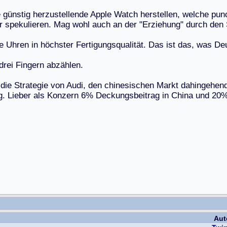
e
g
ü
n
s
t
i
g
h
e
r
z
u
s
t
e
l
l
e
n
d
e
A
p
p
l
e
W
a
t
c
h
h
e
r
s
t
e
l
l
e
n
,
w
e
l
c
h
e
p
u
n
r
s
p
e
k
u
l
i
e
r
e
n
.
M
a
g
w
o
h
l
a
u
c
h
a
n
d
e
r
"
E
r
z
i
e
h
u
n
g
"
d
u
r
c
h
d
e
n
e
U
h
r
e
n
i
n
h
ö
c
h
s
t
e
r
F
e
r
t
i
g
u
n
g
s
q
u
a
l
i
t
ä
t
.
D
a
s
i
s
t
d
a
s
,
w
a
s
D
e
d
r
e
i
F
i
n
g
e
r
n
a
b
z
ä
h
l
e
n
.
d
i
e
S
t
r
a
t
e
g
i
e
v
o
n
A
u
d
i
,
d
e
n
c
h
i
n
e
s
i
s
c
h
e
n
M
a
r
k
t
d
a
h
i
n
g
e
h
e
n
g
.
L
i
e
b
e
r
a
l
s
K
o
n
z
e
r
n
6
%
D
e
c
k
u
n
g
s
b
e
i
t
r
a
g
i
n
C
h
i
n
a
u
n
d
2
0
Aut