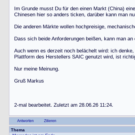
I
m
G
r
u
n
d
e
m
u
s
s
t
D
u
f
ü
r
d
e
n
e
i
n
e
n
M
a
r
k
t
(
C
h
i
n
a
)
e
i
n
C
h
i
n
e
s
e
n
h
i
e
r
s
o
a
n
d
e
r
s
t
i
c
k
e
n
,
d
a
r
ü
b
e
r
k
a
n
n
m
a
n
n
u
D
i
e
a
n
d
e
r
e
n
M
ä
r
k
t
e
w
o
l
l
e
n
h
o
c
h
p
r
e
i
s
i
g
e
,
m
e
c
h
a
n
i
s
c
h
D
a
s
s
s
i
c
h
b
e
i
d
e
A
n
f
o
r
d
e
r
u
n
g
e
n
b
e
i
ß
e
n
,
k
a
n
n
m
a
n
a
n
A
u
c
h
w
e
n
n
e
s
d
e
r
z
e
i
t
n
o
c
h
b
e
l
ä
c
h
e
l
t
w
i
r
d
:
i
c
h
d
e
n
k
e
,
P
l
a
t
t
f
o
r
m
d
e
s
H
e
r
s
t
e
l
l
e
r
s
S
A
I
C
g
e
n
u
t
z
t
w
i
r
d
,
i
s
t
r
i
c
h
t
i
N
u
r
m
e
i
n
e
M
e
i
n
u
n
g
.
G
r
u
ß
M
a
r
k
u
s
2
-
m
a
l
b
e
a
r
b
e
i
t
e
t
.
Z
u
l
e
t
z
t
a
m
2
8
.
0
6
.
2
6
1
1
:
2
4
.
Antworten
Zitieren
Thema