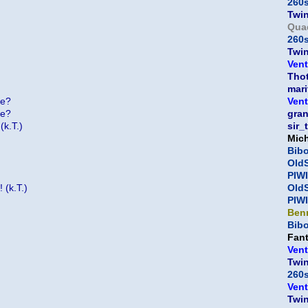
260
Twi
Qua
260
Twi
Vent
Thot
mari
te?
Vent
te?
gra
(k.T.)
sir_
Mic
Bib
OldS
PIWI
 (k.T.)
OldS
PIWI
Ben
Bib
Fan
Vent
Twi
260
Vent
Twi