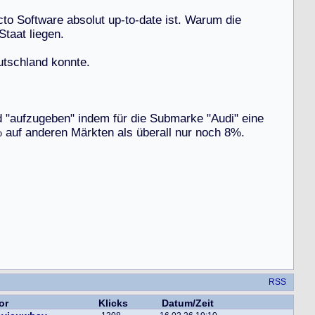
c
t
o
S
o
f
t
w
a
r
e
a
b
s
o
l
u
t
u
p
-
t
o
-
d
a
t
e
i
s
t
.
W
a
r
u
m
d
i
e
S
t
a
a
t
l
i
e
g
e
n
.
u
t
s
c
h
l
a
n
d
k
o
n
n
t
e
.
d
"
a
u
f
z
u
g
e
b
e
n
"
i
n
d
e
m
f
ü
r
d
i
e
S
u
b
m
a
r
k
e
"
A
u
d
i
"
e
i
n
e
%
a
u
f
a
n
d
e
r
e
n
M
ä
r
k
t
e
n
a
l
s
ü
b
e
r
a
l
l
n
u
r
n
o
c
h
8
%
.
RSS
or
Klicks
Datum/Zeit