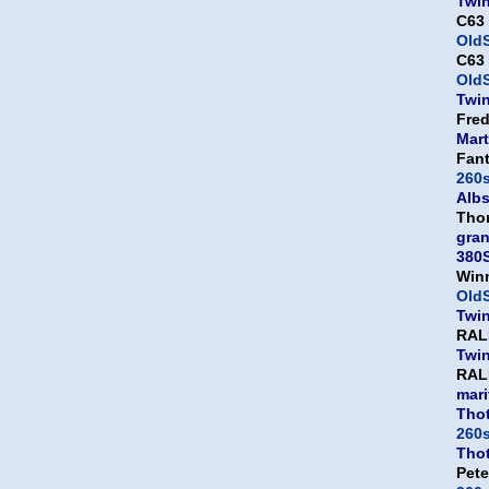
Twi
C63
OldS
C63
OldS
Twi
Fre
Mart
Fan
260
Albs
Tho
gra
380
Win
OldS
Twi
RAL
Twi
RAL
mari
Thot
260
Thot
Pet