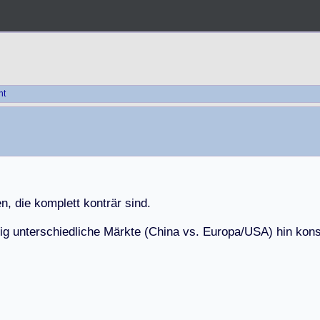
ht
e
n
,
d
i
e
k
o
m
p
l
e
t
t
k
o
n
t
r
ä
r
s
i
n
d
.
i
g
u
n
t
e
r
s
c
h
i
e
d
l
i
c
h
e
M
ä
r
k
t
e
(
C
h
i
n
a
v
s
.
E
u
r
o
p
a
/
U
S
A
)
h
i
n
k
o
n