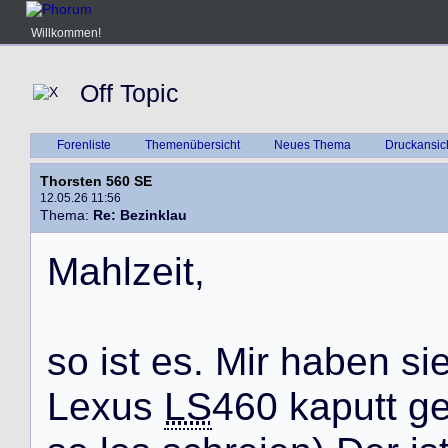
Willkommen!
Off Topic
Forenliste
Themenübersicht
Neues Thema
Druckansic
Thorsten 560 SE
12.05.26 11:56
Thema:
Re: Bezinklau
M
a
h
l
z
e
i
t
,
s
o
i
s
t
e
s
.
M
i
r
h
a
b
e
n
s
i
L
e
x
u
s
LS
4
6
0
k
a
p
u
t
t
g