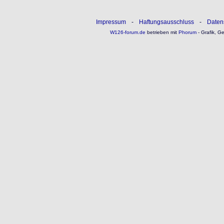
Impressum
-
Haftungsausschluss
-
Daten
W126-forum.de
betrieben mit
Phorum
- Grafik, G