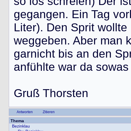
s
o
l
o
s
s
c
h
r
e
i
e
n
)
D
e
r
i
s
g
e
g
a
n
g
e
n
.
E
i
n
T
a
g
v
o
r
L
i
t
e
r
)
.
D
e
n
S
p
r
i
t
w
o
l
l
t
e
w
e
g
g
e
b
e
n
.
A
b
e
r
m
a
n
g
a
r
n
i
c
h
t
b
i
s
a
n
d
e
n
S
p
a
n
f
ü
h
l
t
e
w
a
r
d
a
s
o
w
a
s
G
r
u
ß
T
h
o
r
s
t
e
n
Antworten
Zitieren
Thema
Bezinklau