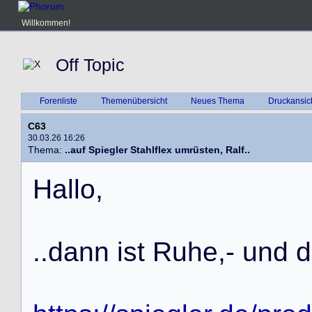
Willkommen!
Off Topic
Forenliste
Themenübersicht
Neues Thema
Druckansic
C63
30.03.26 16:26
Thema:
..auf Spiegler Stahlflex umrüsten, Ralf..
H
a
l
l
o
,
.
.
d
a
n
n
i
s
t
R
u
h
e
,
-
u
n
d
d