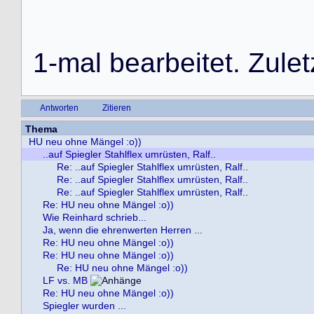
1
-
m
a
l
b
e
a
r
b
e
i
t
e
t
.
Z
u
l
e
t
Antworten
Zitieren
Thema
HU neu ohne Mängel :o))
..auf Spiegler Stahlflex umrüsten, Ralf..
Re: ..auf Spiegler Stahlflex umrüsten, Ralf..
Re: ..auf Spiegler Stahlflex umrüsten, Ralf..
Re: ..auf Spiegler Stahlflex umrüsten, Ralf..
Re: HU neu ohne Mängel :o))
Wie Reinhard schrieb...
Ja, wenn die ehrenwerten Herren ...
Re: HU neu ohne Mängel :o))
Re: HU neu ohne Mängel :o))
Re: HU neu ohne Mängel :o))
LF vs. MB
Re: HU neu ohne Mängel :o))
Spiegler wurden ...