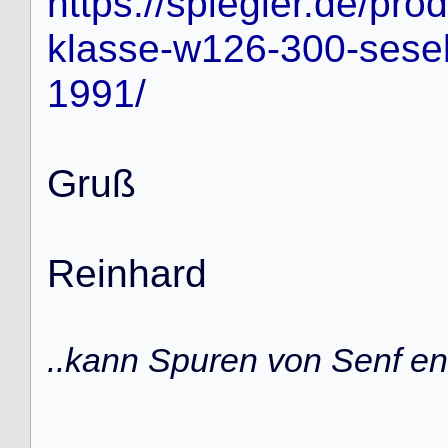
https://spiegler.de/pr
klasse-w126-300-sese
1991/
G
r
u
ß
R
e
i
n
h
a
r
d
..kann Spuren von Senf ent