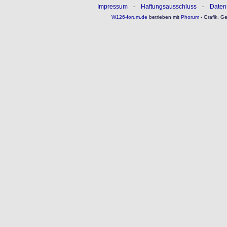
Impressum
-
Haftungsausschluss
-
Daten
W126-forum.de
betrieben mit
Phorum
- Grafik, G