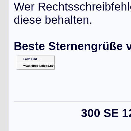
W
e
r
R
e
c
h
t
s
s
c
h
r
e
i
b
f
e
h
l
d
i
e
s
e
b
e
h
a
l
t
e
n
.
Beste Sternengrüße 
Lade Bild ...
www.directupload.net
300 SE 1