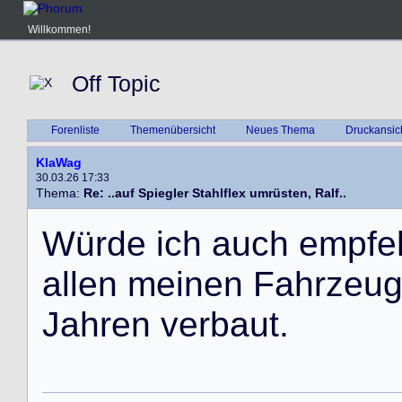
Willkommen!
Off Topic
Forenliste
Themenübersicht
Neues Thema
Druckansic
KlaWag
30.03.26 17:33
Thema:
Re: ..auf Spiegler Stahlflex umrüsten, Ralf..
W
ü
r
d
e
i
c
h
a
u
c
h
e
m
p
f
e
a
l
l
e
n
m
e
i
n
e
n
F
a
h
r
z
e
u
J
a
h
r
e
n
v
e
r
b
a
u
t
.