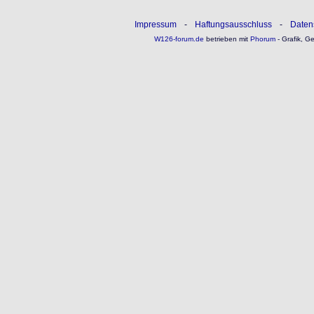
Impressum
-
Haftungsausschluss
-
Daten
W126-forum.de
betrieben mit
Phorum
- Grafik, G