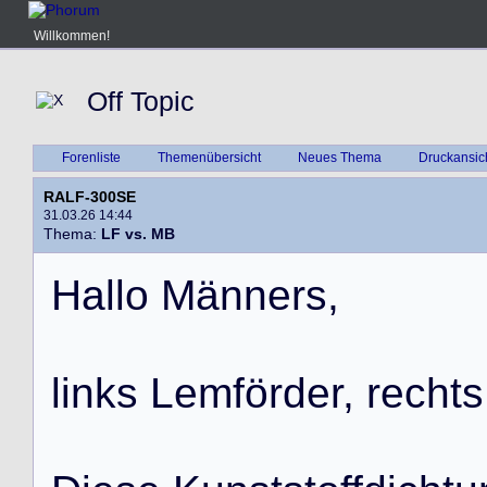
Willkommen!
Off Topic
Forenliste
Themenübersicht
Neues Thema
Druckansic
RALF-300SE
31.03.26 14:44
Thema:
LF vs. MB
H
a
l
l
o
M
ä
n
n
e
r
s
,
l
i
n
k
s
L
e
m
f
ö
r
d
e
r
,
r
e
c
h
t
s