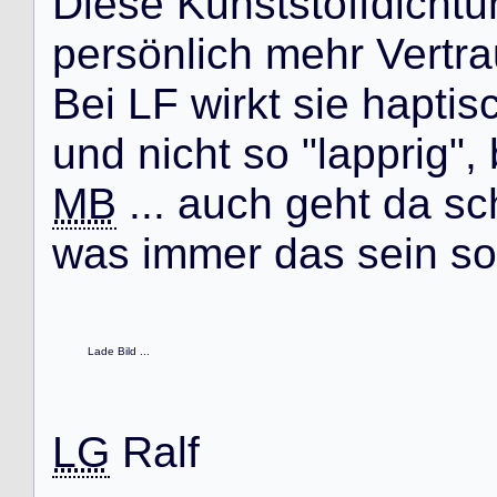
D
i
e
s
e
K
u
n
s
t
s
t
o
f
f
d
i
c
h
t
u
p
e
r
s
ö
n
l
i
c
h
m
e
h
r
V
e
r
t
r
a
B
e
i
L
F
w
i
r
k
t
s
i
e
h
a
p
t
i
s
u
n
d
n
i
c
h
t
s
o
"
l
a
p
p
r
i
g
"
,
MB
.
.
.
a
u
c
h
g
e
h
t
d
a
s
c
w
a
s
i
m
m
e
r
d
a
s
s
e
i
n
s
o
Lade Bild ...
LG
R
a
l
f