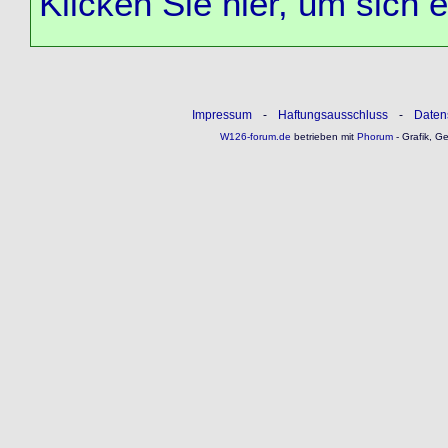
Klicken Sie hier, um sich 
Impressum
-
Haftungsausschluss
-
Daten
W126-forum.de
betrieben mit
Phorum
- Grafik, G