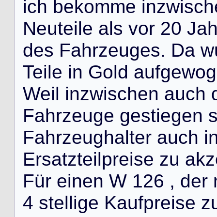
i
c
h
b
e
k
o
m
m
e
i
n
z
w
i
s
c
h
N
e
u
t
e
i
l
e
a
l
s
v
o
r
2
0
J
a
d
e
s
F
a
h
r
z
e
u
g
e
s
.
D
a
w
T
e
i
l
e
i
n
G
o
l
d
a
u
f
g
e
w
o
g
W
e
i
l
i
n
z
w
i
s
c
h
e
n
a
u
c
h
F
a
h
r
z
e
u
g
e
g
e
s
t
i
e
g
e
n
F
a
h
r
z
e
u
g
h
a
l
t
e
r
a
u
c
h
i
E
r
s
a
t
z
t
e
i
l
p
r
e
i
s
e
z
u
a
k
z
F
ü
r
e
i
n
e
n
W
1
2
6
,
d
e
r
4
s
t
e
l
l
i
g
e
K
a
u
f
p
r
e
i
s
e
z