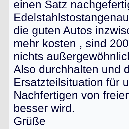
e
i
n
e
n
S
a
t
z
n
a
c
h
g
e
f
e
r
t
i
E
d
e
l
s
t
a
h
l
s
t
o
s
t
a
n
g
e
n
a
u
d
i
e
g
u
t
e
n
A
u
t
o
s
i
n
z
w
i
s
m
e
h
r
k
o
s
t
e
n
,
s
i
n
d
2
0
0
n
i
c
h
t
s
a
u
ß
e
r
g
e
w
ö
h
n
l
i
c
A
l
s
o
d
u
r
c
h
h
a
l
t
e
n
u
n
d
E
r
s
a
t
z
t
e
i
l
s
i
t
u
a
t
i
o
n
f
ü
r
u
N
a
c
h
f
e
r
t
i
g
e
n
v
o
n
f
r
e
i
e
b
e
s
s
e
r
w
i
r
d
.
G
r
ü
ß
e