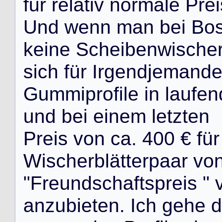
f
ü
r
r
e
l
a
t
i
v
n
o
r
m
a
l
e
P
r
e
i
U
n
d
w
e
n
n
m
a
n
b
e
i
B
o
k
e
i
n
e
S
c
h
e
i
b
e
n
w
i
s
c
h
e
s
i
c
h
f
ü
r
I
r
g
e
n
d
j
e
m
a
n
d
G
u
m
m
i
p
r
o
f
i
l
e
i
n
l
a
u
f
e
n
u
n
d
b
e
i
e
i
n
e
m
l
e
t
z
t
e
n
P
r
e
i
s
v
o
n
c
a
.
4
0
0
€
f
ü
r
W
i
s
c
h
e
r
b
l
ä
t
t
e
r
p
a
a
r
v
o
"
F
r
e
u
n
d
s
c
h
a
f
t
s
p
r
e
i
s
"
a
n
z
u
b
i
e
t
e
n
.
I
c
h
g
e
h
e
d