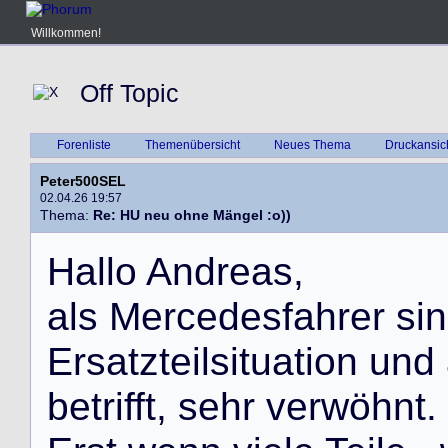
Willkommen!
Off Topic
Forenliste
Themenübersicht
Neues Thema
Druckansic
Peter500SEL
02.04.26 19:57
Thema:
Re: HU neu ohne Mängel :o))
H
a
l
l
o
A
n
d
r
e
a
s
,
a
l
s
M
e
r
c
e
d
e
s
f
a
h
r
e
r
s
i
n
E
r
s
a
t
z
t
e
i
l
s
i
t
u
a
t
i
o
n
u
n
d
b
e
t
r
i
f
f
t
,
s
e
h
r
v
e
r
w
ö
h
n
t
.