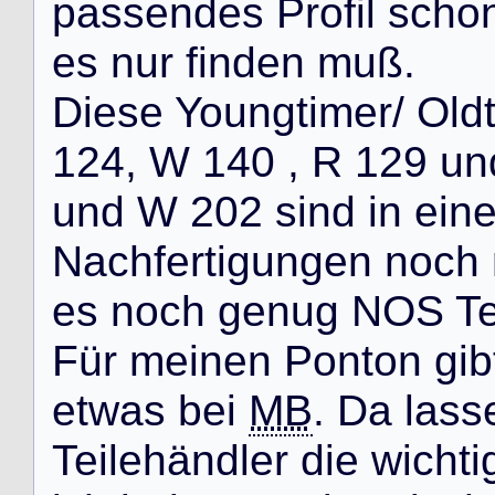
p
a
s
s
e
n
d
e
s
P
r
o
f
i
l
s
c
h
o
e
s
n
u
r
f
i
n
d
e
n
m
u
ß
.
D
i
e
s
e
Y
o
u
n
g
t
i
m
e
r
/
O
l
d
1
2
4
,
W
1
4
0
,
R
1
2
9
u
n
u
n
d
W
2
0
2
s
i
n
d
i
n
e
i
n
N
a
c
h
f
e
r
t
i
g
u
n
g
e
n
n
o
c
h
e
s
n
o
c
h
g
e
n
u
g
N
O
S
T
F
ü
r
m
e
i
n
e
n
P
o
n
t
o
n
g
i
b
e
t
w
a
s
b
e
i
MB
.
D
a
l
a
s
s
T
e
i
l
e
h
ä
n
d
l
e
r
d
i
e
w
i
c
h
t
i