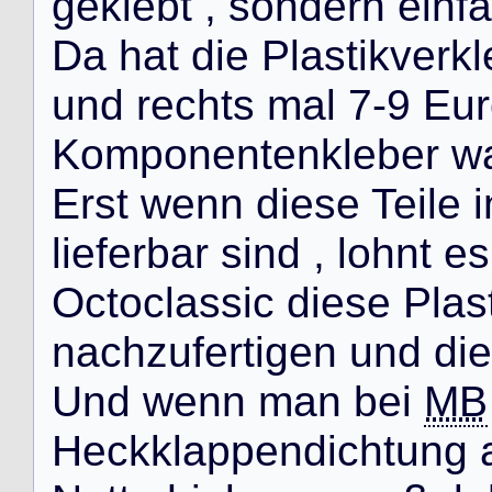
g
e
k
l
e
b
t
,
s
o
n
d
e
r
n
e
i
n
f
a
D
a
h
a
t
d
i
e
P
l
a
s
t
i
k
v
e
r
k
l
u
n
d
r
e
c
h
t
s
m
a
l
7
-
9
E
u
r
K
o
m
p
o
n
e
n
t
e
n
k
l
e
b
e
r
w
E
r
s
t
w
e
n
n
d
i
e
s
e
T
e
i
l
e
i
l
i
e
f
e
r
b
a
r
s
i
n
d
,
l
o
h
n
t
e
s
O
c
t
o
c
l
a
s
s
i
c
d
i
e
s
e
P
l
a
s
n
a
c
h
z
u
f
e
r
t
i
g
e
n
u
n
d
d
i
e
U
n
d
w
e
n
n
m
a
n
b
e
i
MB
H
e
c
k
k
l
a
p
p
e
n
d
i
c
h
t
u
n
g