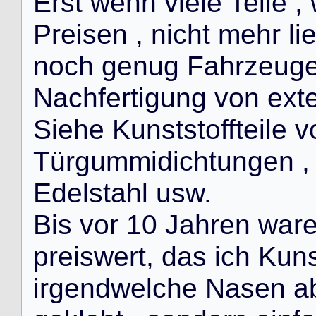
E
r
s
t
w
e
n
n
v
i
e
l
e
T
e
i
l
e
,
P
r
e
i
s
e
n
,
n
i
c
h
t
m
e
h
r
l
i
n
o
c
h
g
e
n
u
g
F
a
h
r
z
e
u
g
N
a
c
h
f
e
r
t
i
g
u
n
g
v
o
n
e
x
t
S
i
e
h
e
K
u
n
s
t
s
t
o
f
f
t
e
i
l
e
v
T
ü
r
g
u
m
m
i
d
i
c
h
t
u
n
g
e
n
,
E
d
e
l
s
t
a
h
l
u
s
w
.
B
i
s
v
o
r
1
0
J
a
h
r
e
n
w
a
r
p
r
e
i
s
w
e
r
t
,
d
a
s
i
c
h
K
u
n
i
r
g
e
n
d
w
e
l
c
h
e
N
a
s
e
n
a