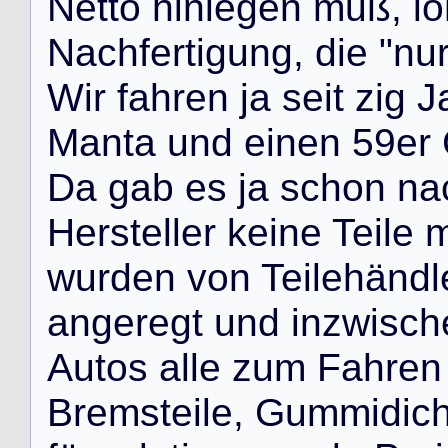
N
e
t
t
o
h
i
n
l
e
g
e
n
m
u
ß
,
l
o
N
a
c
h
f
e
r
t
i
g
u
n
g
,
d
i
e
"
n
u
W
i
r
f
a
h
r
e
n
j
a
s
e
i
t
z
i
g
J
M
a
n
t
a
u
n
d
e
i
n
e
n
5
9
e
r
D
a
g
a
b
e
s
j
a
s
c
h
o
n
n
a
H
e
r
s
t
e
l
l
e
r
k
e
i
n
e
T
e
i
l
e
w
u
r
d
e
n
v
o
n
T
e
i
l
e
h
ä
n
d
l
a
n
g
e
r
e
g
t
u
n
d
i
n
z
w
i
s
c
h
A
u
t
o
s
a
l
l
e
z
u
m
F
a
h
r
e
n
B
r
e
m
s
t
e
i
l
e
,
G
u
m
m
i
d
i
c