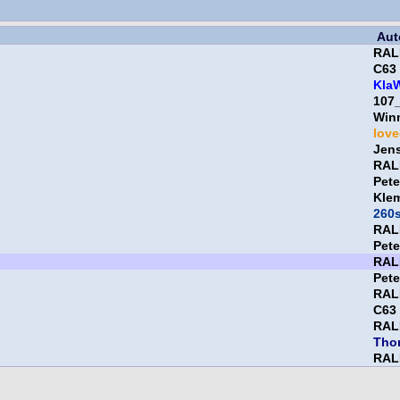
Aut
RAL
C63
Kla
107
Win
lov
Jen
RAL
Pet
Kle
260
RAL
Pet
RAL
Pet
RAL
C63
RAL
Tho
RAL