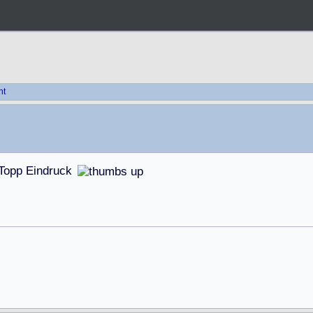
ht
T
o
p
p
E
i
n
d
r
u
c
k