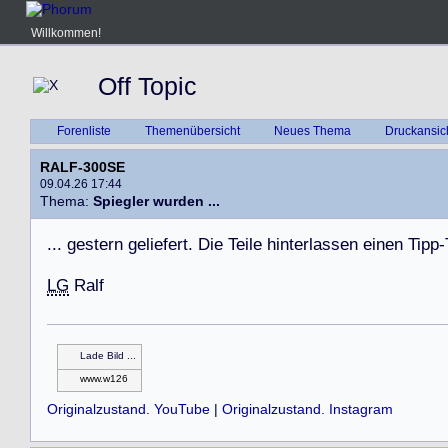
Willkommen!
Off Topic
Forenliste
Themenübersicht
Neues Thema
Druckansic
RALF-300SE
09.04.26 17:44
Thema:
Spiegler wurden ...
.
.
.
g
e
s
t
e
r
n
g
e
l
i
e
f
e
r
t
.
D
i
e
T
e
i
l
e
h
i
n
t
e
r
l
a
s
s
e
n
e
i
n
e
n
T
i
p
p
-
LG
R
a
l
f
Lade Bild ...
www.w126
Originalzustand. YouTube
|
Originalzustand. Instagram