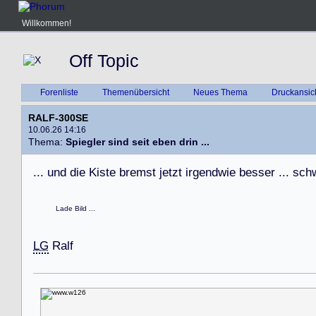
Willkommen!
Off Topic
Forenliste
Themenübersicht
Neues Thema
Druckansic
RALF-300SE
10.06.26 14:16
Thema:
Spiegler sind seit eben drin ...
.
.
.
u
n
d
d
i
e
K
i
s
t
e
b
r
e
m
s
t
j
e
t
z
t
i
r
g
e
n
d
w
i
e
b
e
s
s
e
r
.
.
.
s
c
h
Lade Bild ...
LG
R
a
l
f