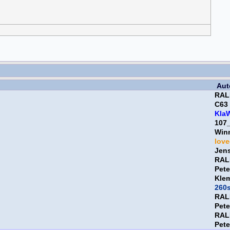
Aut
RAL
C63
Kla
107
Win
lov
Jen
RAL
Pet
Kle
260
RAL
Pet
RAL
Pet