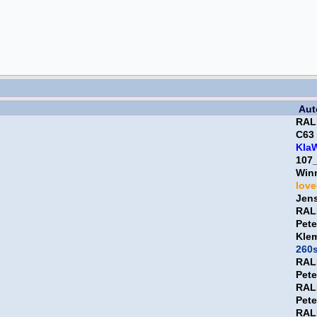
Aut
RAL
C63
Kla
107
Win
lov
Jen
RAL
Pet
Kle
260
RAL
Pet
RAL
Pet
RAL