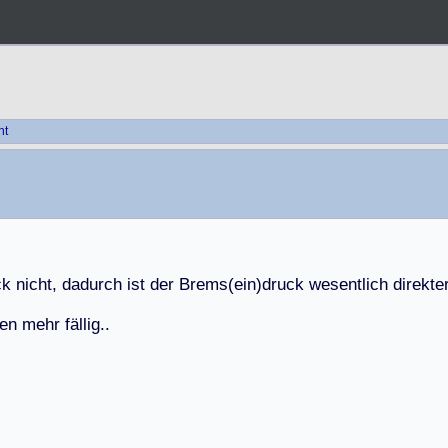
ht
c
k
n
i
c
h
t
,
d
a
d
u
r
c
h
i
s
t
d
e
r
B
r
e
m
s
(
e
i
n
)
d
r
u
c
k
w
e
s
e
n
t
l
i
c
h
d
i
r
e
k
t
e
e
n
m
e
h
r
f
ä
l
l
i
g
.
.