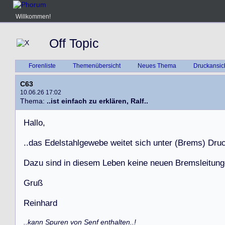
Willkommen!
Off Topic
Forenliste
Themenübersicht
Neues Thema
Druckansic
C63
10.06.26 17:02
Thema:
..ist einfach zu erklären, Ralf..
H
a
l
l
o
,
.
.
d
a
s
E
d
e
l
s
t
a
h
l
g
e
w
e
b
e
w
e
i
t
e
t
s
i
c
h
u
n
t
e
r
(
B
r
e
m
s
)
D
r
u
D
a
z
u
s
i
n
d
i
n
d
i
e
s
e
m
L
e
b
e
n
k
e
i
n
e
n
e
u
e
n
B
r
e
m
s
l
e
i
t
u
n
g
G
r
u
ß
R
e
i
n
h
a
r
d
..kann Spuren von Senf enthalten..!