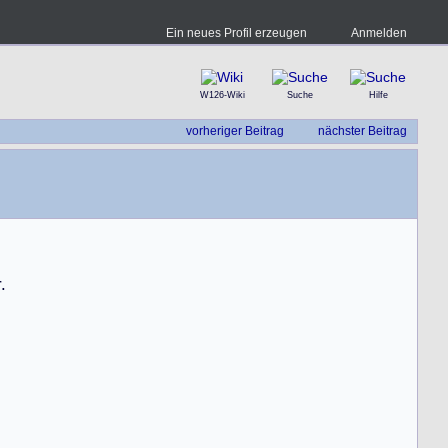
Ein neues Profil erzeugen
Anmelden
W126-Wiki
Suche
Hilfe
vorheriger Beitrag
nächster Beitrag
r
.