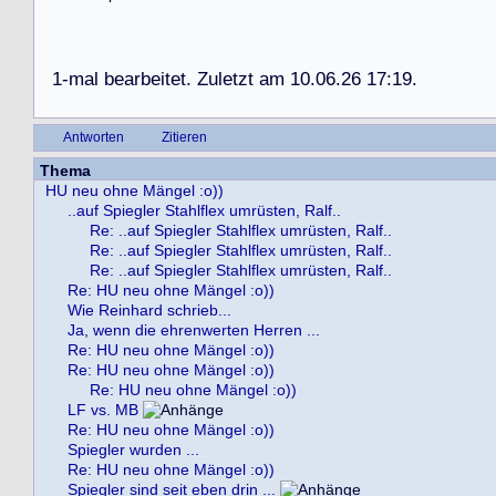
1
-
m
a
l
b
e
a
r
b
e
i
t
e
t
.
Z
u
l
e
t
z
t
a
m
1
0
.
0
6
.
2
6
1
7
:
1
9
.
Antworten
Zitieren
Thema
HU neu ohne Mängel :o))
..auf Spiegler Stahlflex umrüsten, Ralf..
Re: ..auf Spiegler Stahlflex umrüsten, Ralf..
Re: ..auf Spiegler Stahlflex umrüsten, Ralf..
Re: ..auf Spiegler Stahlflex umrüsten, Ralf..
Re: HU neu ohne Mängel :o))
Wie Reinhard schrieb...
Ja, wenn die ehrenwerten Herren ...
Re: HU neu ohne Mängel :o))
Re: HU neu ohne Mängel :o))
Re: HU neu ohne Mängel :o))
LF vs. MB
Re: HU neu ohne Mängel :o))
Spiegler wurden ...
Re: HU neu ohne Mängel :o))
Spiegler sind seit eben drin ...