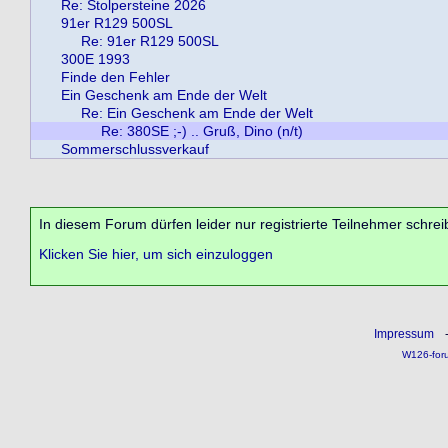
Re: Stolpersteine 2026
91er R129 500SL
Re: 91er R129 500SL
300E 1993
Finde den Fehler
Ein Geschenk am Ende der Welt
Re: Ein Geschenk am Ende der Welt
Re: 380SE ;-) .. Gruß, Dino (n/t)
Sommerschlussverkauf
In diesem Forum dürfen leider nur registrierte Teilnehmer schrei
Klicken Sie hier, um sich einzuloggen
Impressum
W126-for