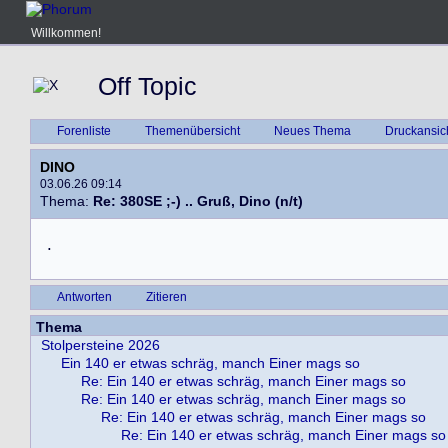
Willkommen!
Off Topic
Forenliste
Themenübersicht
Neues Thema
Druckansic
DINO
03.06.26 09:14
Thema:
Re: 380SE ;-) .. Gruß, Dino (n/t)
.
Antworten
Zitieren
Thema
Stolpersteine 2026
Ein 140 er etwas schräg, manch Einer mags so
Re: Ein 140 er etwas schräg, manch Einer mags so
Re: Ein 140 er etwas schräg, manch Einer mags so
Re: Ein 140 er etwas schräg, manch Einer mags so
Re: Ein 140 er etwas schräg, manch Einer mags so