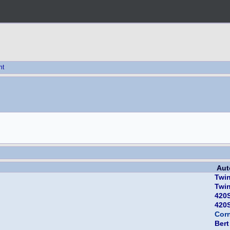
ht
Aut
Twi
Twi
420S
420S
Corn
Bert