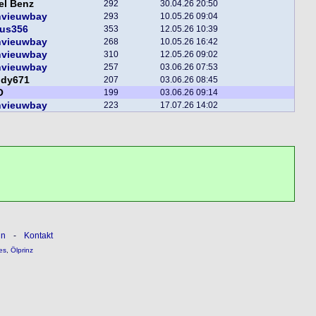
el Benz
292
30.04.26 20:50
nvieuwbay
293
10.05.26 09:04
ius356
353
12.05.26 10:39
nvieuwbay
268
10.05.26 16:42
nvieuwbay
310
12.05.26 09:02
nvieuwbay
257
03.06.26 07:53
ddy671
207
03.06.26 08:45
O
199
03.06.26 09:14
nvieuwbay
223
17.07.26 14:02
ln
-
Kontakt
es
,
Ölprinz