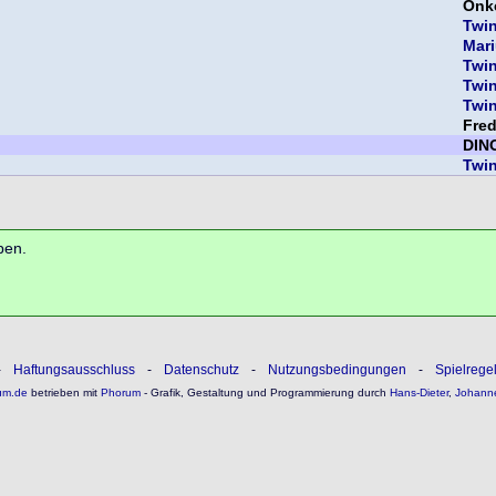
Onk
Twi
Mar
Twi
Twi
Twi
Fre
DIN
Twi
ben.
-
Haftungsausschluss
-
Datenschutz
-
Nutzungsbedingungen
-
Spielrege
um.de
betrieben mit
Phorum
- Grafik, Gestaltung und Programmierung durch
Hans-Dieter
,
Johann