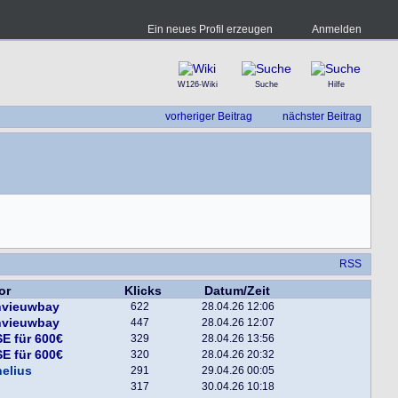
Ein neues Profil erzeugen
Anmelden
W126-Wiki
Suche
Hilfe
vorheriger Beitrag
nächster Beitrag
RSS
or
Klicks
Datum/Zeit
nvieuwbay
622
28.04.26 12:06
nvieuwbay
447
28.04.26 12:07
E für 600€
329
28.04.26 13:56
E für 600€
320
28.04.26 20:32
elius
291
29.04.26 00:05
317
30.04.26 10:18