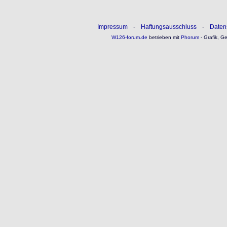
Impressum
-
Haftungsausschluss
-
Daten
W126-forum.de
betrieben mit
Phorum
- Grafik, G