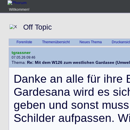
Willkommen!
Off Topic
Forenliste
Themenübersicht
Neues Thema
Druckansic
tgrassner
07.05.26 09:46
Thema:
Re: Mit dem W126 zum westlichen Gardasee (Umwel
D
a
n
k
e
a
n
a
l
l
e
f
ü
r
i
h
r
e
G
a
r
d
e
s
a
n
a
w
i
r
d
e
s
s
i
c
g
e
b
e
n
u
n
d
s
o
n
s
t
m
u
s
s
S
c
h
i
l
d
e
r
a
u
f
p
a
s
s
e
n
.
W