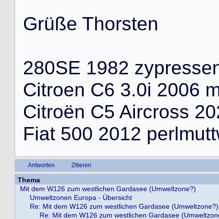
G
r
ü
ß
e
T
h
o
r
s
t
e
n
2
8
0
S
E
1
9
8
2
z
y
p
r
e
s
s
e
C
i
t
r
o
e
n
C
6
3
.
0
i
2
0
0
6
C
i
t
r
o
ë
n
C
5
A
i
r
c
r
o
s
s
2
0
F
i
a
t
5
0
0
2
0
1
2
p
e
r
l
m
u
t
t
Antworten
Zitieren
Thema
Mit dem W126 zum westlichen Gardasee (Umweltzone?)
Umweltzonen Europa - Übersicht
Re: Mit dem W126 zum westlichen Gardasee (Umweltzone?)
Re: Mit dem W126 zum westlichen Gardasee (Umweltzon