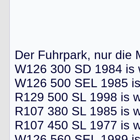
D
e
r
F
u
h
r
p
a
r
k
,
n
u
r
d
i
e
W
1
2
6
3
0
0
S
D
1
9
8
4
i
s
W
1
2
6
5
0
0
S
E
L
1
9
8
5
i
R
1
2
9
5
0
0
S
L
1
9
9
8
i
s
R
1
0
7
3
8
0
S
L
1
9
8
5
i
s
R
1
0
7
4
5
0
S
L
1
9
7
7
i
s
W
1
2
6
5
6
0
S
E
L
1
9
8
9
i