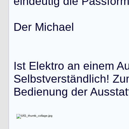
e
i
n
d
e
u
t
i
g
d
i
e
P
a
s
s
f
o
r
D
e
r
M
i
c
h
a
e
l
I
s
t
E
l
e
k
t
r
o
a
n
e
i
n
e
m
A
S
e
l
b
s
t
v
e
r
s
t
ä
n
d
l
i
c
h
!
Z
u
B
e
d
i
e
n
u
n
g
d
e
r
A
u
s
s
t
a
t