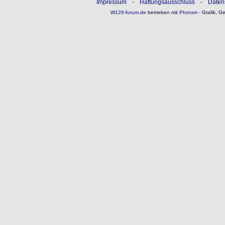
Impressum
-
Haftungsausschluss
-
Daten
W126-forum.de
betrieben mit
Phorum
- Grafik, G