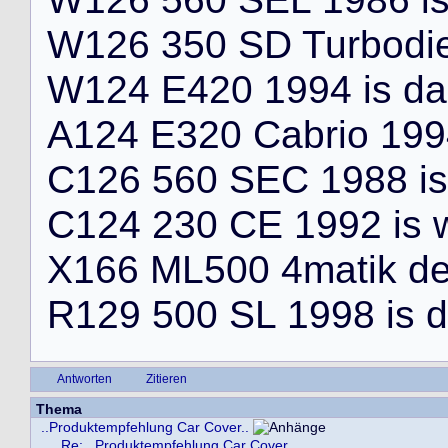
W
1
2
6
3
5
0
S
D
T
u
r
b
o
d
i
W
1
2
4
E
4
2
0
1
9
9
4
i
s
d
a
A
1
2
4
E
3
2
0
C
a
b
r
i
o
1
9
9
C
1
2
6
5
6
0
S
E
C
1
9
8
8
i
s
C
1
2
4
2
3
0
C
E
1
9
9
2
i
s
X
1
6
6
M
L
5
0
0
4
m
a
t
i
k
d
R
1
2
9
5
0
0
S
L
1
9
9
8
i
s
d
Antworten
Zitieren
Thema
..Produktempfehlung Car Cover..
Re: ..Produktempfehlung Car Cover..