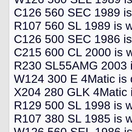
C
1
2
6
5
6
0
S
E
C
1
9
8
9
i
s
R
1
0
7
5
6
0
S
L
1
9
8
9
i
s
C
1
2
6
5
0
0
S
E
C
1
9
8
6
i
s
C
2
1
5
6
0
0
C
L
2
0
0
0
i
s
R
2
3
0
S
L
5
5
A
M
G
2
0
0
3
W
1
2
4
3
0
0
E
4
M
a
t
i
c
i
s
X
2
0
4
2
8
0
G
L
K
4
M
a
t
i
c
R
1
2
9
5
0
0
S
L
1
9
9
8
i
s
R
1
0
7
3
8
0
S
L
1
9
8
5
i
s
W
1
2
6
5
6
0
S
E
L
1
9
8
6
i