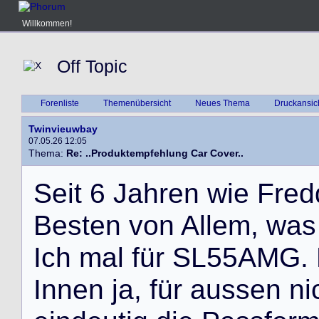
Willkommen!
Off Topic
Forenliste
Themenübersicht
Neues Thema
Druckansic
Twinvieuwbay
07.05.26 12:05
Thema:
Re: ..Produktempfehlung Car Cover..
S
e
i
t
6
J
a
h
r
e
n
w
i
e
F
r
e
d
B
e
s
t
e
n
v
o
n
A
l
l
e
m
,
w
a
s
I
c
h
m
a
l
f
ü
r
S
L
5
5
A
M
G
.
I
n
n
e
n
j
a
,
f
ü
r
a
u
s
s
e
n
n
i