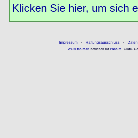
Klicken Sie hier, um sich 
Impressum
-
Haftungsausschluss
-
Daten
W126-forum.de
betrieben mit
Phorum
- Grafik, G