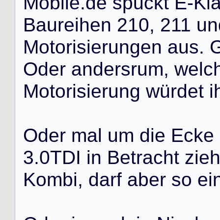
M
o
b
i
l
e
.
d
e
s
p
u
c
k
t
E
-
K
l
B
a
u
r
e
i
h
e
n
2
1
0
,
2
1
1
u
n
M
o
t
o
r
i
s
i
e
r
u
n
g
e
n
a
u
s
.
O
d
e
r
a
n
d
e
r
s
r
u
m
,
w
e
l
c
M
o
t
o
r
i
s
i
e
r
u
n
g
w
ü
r
d
e
t
i
O
d
e
r
m
a
l
u
m
d
i
e
E
c
k
e
3
.
0
T
D
I
i
n
B
e
t
r
a
c
h
t
z
i
e
K
o
m
b
i
,
d
a
r
f
a
b
e
r
s
o
e
i