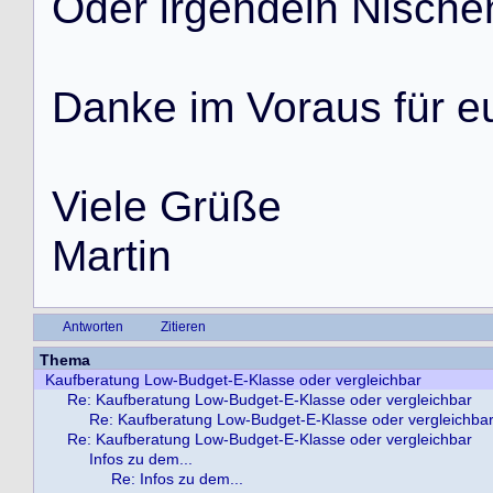
O
d
e
r
i
r
g
e
n
d
e
i
n
N
i
s
c
h
e
D
a
n
k
e
i
m
V
o
r
a
u
s
f
ü
r
e
V
i
e
l
e
G
r
ü
ß
e
M
a
r
t
i
n
Antworten
Zitieren
Thema
Kaufberatung Low-Budget-E-Klasse oder vergleichbar
Re: Kaufberatung Low-Budget-E-Klasse oder vergleichbar
Re: Kaufberatung Low-Budget-E-Klasse oder vergleichba
Re: Kaufberatung Low-Budget-E-Klasse oder vergleichbar
Infos zu dem...
Re: Infos zu dem...