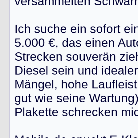
v
e
r
s
a
m
m
e
l
t
e
n
S
c
h
w
a
r
I
c
h
s
u
c
h
e
e
i
n
s
o
f
o
r
t
e
i
5
.
0
0
0
€
,
d
a
s
e
i
n
e
n
A
u
t
S
t
r
e
c
k
e
n
s
o
u
v
e
r
ä
n
z
i
e
D
i
e
s
e
l
s
e
i
n
u
n
d
i
d
e
a
l
e
r
M
ä
n
g
e
l
,
h
o
h
e
L
a
u
f
l
e
i
s
t
g
u
t
w
i
e
s
e
i
n
e
W
a
r
t
u
n
g
P
l
a
k
e
t
t
e
s
c
h
r
e
c
k
e
n
m
i