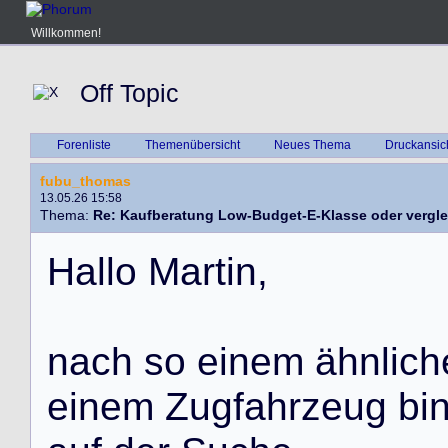
Willkommen!
Off Topic
Forenliste
Themenübersicht
Neues Thema
Druckansic
fubu_thomas
13.05.26 15:58
Thema:
Re: Kaufberatung Low-Budget-E-Klasse oder vergle
H
a
l
l
o
M
a
r
t
i
n
,
n
a
c
h
s
o
e
i
n
e
m
ä
h
n
l
i
c
h
e
i
n
e
m
Z
u
g
f
a
h
r
z
e
u
g
b
i