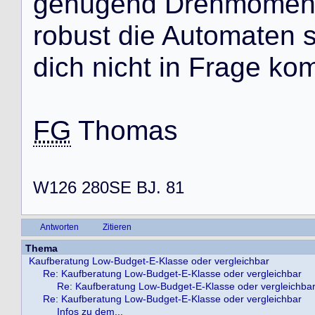
g
e
n
ü
g
e
n
d
D
r
e
h
m
o
m
e
r
o
b
u
s
t
d
i
e
A
u
t
o
m
a
t
e
n
d
i
c
h
n
i
c
h
t
i
n
F
r
a
g
e
k
o
FG
T
h
o
m
a
s
W126 280SE BJ. 81
Antworten
Zitieren
Thema
Kaufberatung Low-Budget-E-Klasse oder vergleichbar
Re: Kaufberatung Low-Budget-E-Klasse oder vergleichbar
Re: Kaufberatung Low-Budget-E-Klasse oder vergleichba
Re: Kaufberatung Low-Budget-E-Klasse oder vergleichbar
Infos zu dem...