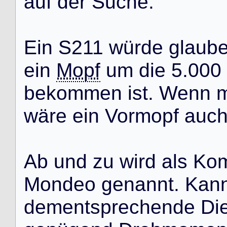
a
u
f
d
e
r
S
u
c
h
e
.
E
i
n
S
2
1
1
w
ü
r
d
e
g
l
a
u
b
e
i
n
Mopf
u
m
d
i
e
5
.
0
0
0
b
e
k
o
m
m
e
n
i
s
t
.
W
e
n
n
w
ä
r
e
e
i
n
V
o
r
m
o
p
f
a
u
c
A
b
u
n
d
z
u
w
i
r
d
a
l
s
K
o
M
o
n
d
e
o
g
e
n
a
n
n
t
.
K
a
n
d
e
m
e
n
t
s
p
r
e
c
h
e
n
d
e
D
i