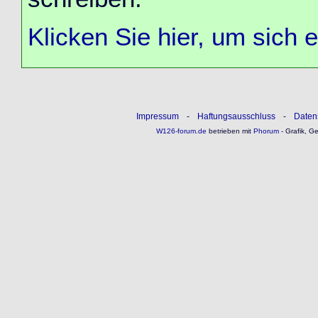
Klicken Sie hier, um sich 
Impressum
-
Haftungsausschluss
-
Daten
W126-forum.de
betrieben mit
Phorum
- Grafik, G