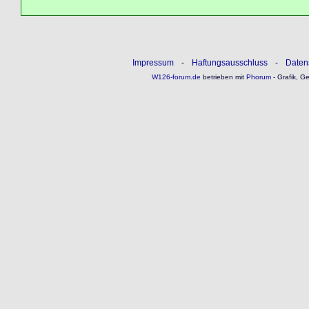
Impressum
-
Haftungsausschluss
-
Daten
W126-forum.de
betrieben mit
Phorum
- Grafik, G