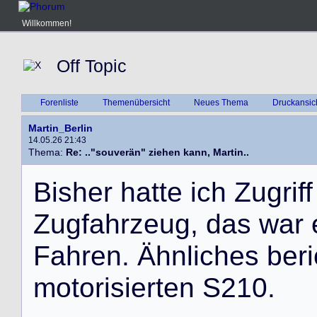
Willkommen!
Off Topic
Forenliste
Themenübersicht
Neues Thema
Druckansic
Martin_Berlin
14.05.26 21:43
Thema:
Re: .."souverän" ziehen kann, Martin..
B
i
s
h
e
r
h
a
t
t
e
i
c
h
Z
u
g
r
i
f
f
Z
u
g
f
a
h
r
z
e
u
g
,
d
a
s
w
a
r
F
a
h
r
e
n
.
Ä
h
n
l
i
c
h
e
s
b
e
r
i
m
o
t
o
r
i
s
i
e
r
t
e
n
S
2
1
0
.