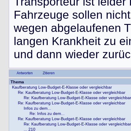
T
r
a
n
s
p
o
r
t
e
u
r
i
s
t
l
e
i
d
e
r
F
a
h
r
z
e
u
g
e
s
o
l
l
e
n
n
i
c
h
t
w
e
g
e
n
a
b
g
e
l
a
u
f
e
n
e
n
T
l
a
n
g
e
n
K
r
a
n
k
h
e
i
t
z
u
e
i
u
n
d
d
a
n
n
w
i
e
d
e
r
z
u
r
ü
c
Antworten
Zitieren
Thema
Kaufberatung Low-Budget-E-Klasse oder vergleichbar
Re: Kaufberatung Low-Budget-E-Klasse oder vergleichbar
Re: Kaufberatung Low-Budget-E-Klasse oder vergleichba
Re: Kaufberatung Low-Budget-E-Klasse oder vergleichbar
Infos zu dem...
Re: Infos zu dem...
Re: Kaufberatung Low-Budget-E-Klasse oder vergleichbar
Re: Kaufberatung Low-Budget-E-Klasse oder vergleichba
... 210