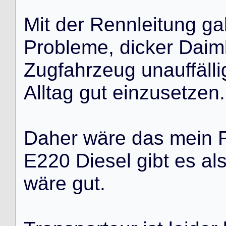
M
i
t
d
e
r
R
e
n
n
l
e
i
t
u
n
g
g
a
P
r
o
b
l
e
m
e
,
d
i
c
k
e
r
D
a
i
m
Z
u
g
f
a
h
r
z
e
u
g
u
n
a
u
f
f
ä
l
l
i
A
l
l
t
a
g
g
u
t
e
i
n
z
u
s
e
t
z
e
n
.
D
a
h
e
r
w
ä
r
e
d
a
s
m
e
i
n
E
2
2
0
D
i
e
s
e
l
g
i
b
t
e
s
a
l
w
ä
r
e
g
u
t
.