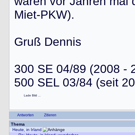
w
a
r
e
n
v
o
r
J
a
h
r
e
n
m
a
l
M
i
e
t
-
P
K
W
)
.
G
r
u
ß
D
e
n
n
i
s
3
0
0
S
E
0
4
/
8
9
(
2
0
0
8
-
5
0
0
S
E
L
0
3
/
8
4
(
s
e
i
t
2
0
Lade Bild ...
Antworten
Zitieren
Thema
Heute, in Irland