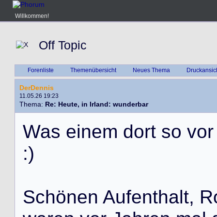
Willkommen!
Off Topic
Forenliste
Themenübersicht
Neues Thema
Druckansic
DerDennis
11.05.26 19:23
Thema:
Re: Heute, in Irland: wunderbar
W
a
s
e
i
n
e
m
d
o
r
t
s
o
v
o
r
:
)
S
c
h
ö
n
e
n
A
u
f
e
n
t
h
a
l
t
,
R