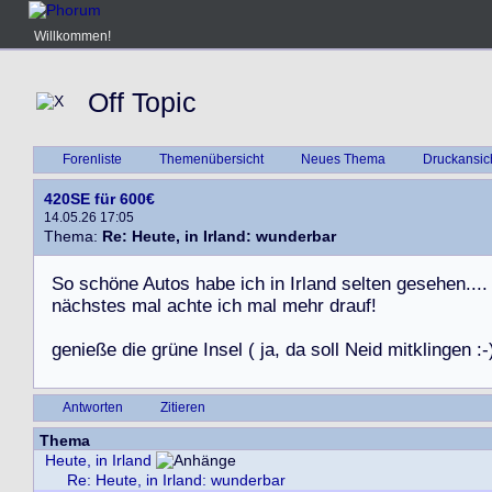
Willkommen!
Off Topic
Forenliste
Themenübersicht
Neues Thema
Druckansic
420SE für 600€
14.05.26 17:05
Thema:
Re: Heute, in Irland: wunderbar
S
o
s
c
h
ö
n
e
A
u
t
o
s
h
a
b
e
i
c
h
i
n
I
r
l
a
n
d
s
e
l
t
e
n
g
e
s
e
h
e
n
.
.
.
.
n
ä
c
h
s
t
e
s
m
a
l
a
c
h
t
e
i
c
h
m
a
l
m
e
h
r
d
r
a
u
f
!
g
e
n
i
e
ß
e
d
i
e
g
r
ü
n
e
I
n
s
e
l
(
j
a
,
d
a
s
o
l
l
N
e
i
d
m
i
t
k
l
i
n
g
e
n
:
-
Antworten
Zitieren
Thema
Heute, in Irland
Re: Heute, in Irland: wunderbar