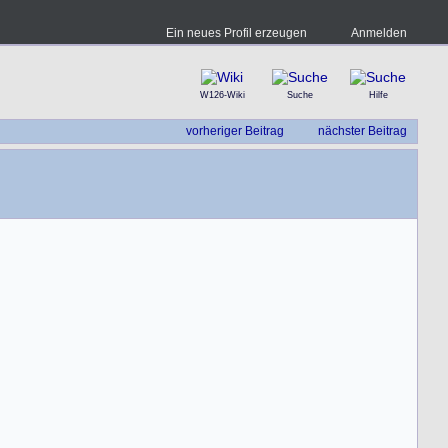
Ein neues Profil erzeugen
Anmelden
W126-Wiki
Suche
Hilfe
vorheriger Beitrag
nächster Beitrag