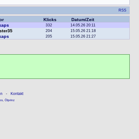
RSS
or
Klicks
Datum/Zeit
kaps
332
14.05.26 20:11
ster35
204
15.05.26 21:18
kaps
205
15.05.26 21:27
ln
-
Kontakt
es
,
Ölprinz