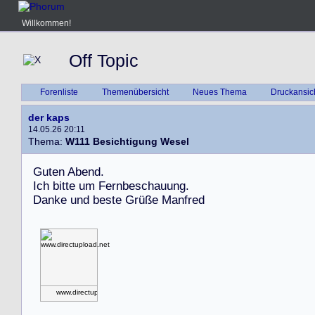
Willkommen!
Off Topic
Forenliste
Themenübersicht
Neues Thema
Druckansic
der kaps
14.05.26 20:11
Thema:
W111 Besichtigung Wesel
G
u
t
e
n
A
b
e
n
d
.
I
c
h
b
i
t
t
e
u
m
F
e
r
n
b
e
s
c
h
a
u
u
n
g
.
D
a
n
k
e
u
n
d
b
e
s
t
e
G
r
ü
ß
e
M
a
n
f
r
e
d
www.directupload.net