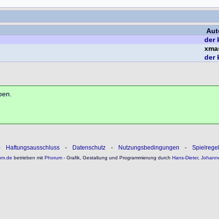
Aut
der 
xma
der 
ben.
-
Haftungsausschluss
-
Datenschutz
-
Nutzungsbedingungen
-
Spielrege
um.de
betrieben mit
Phorum
- Grafik, Gestaltung und Programmierung durch
Hans-Dieter
,
Johann