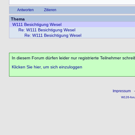
Antworten
Zitieren
Thema
W111 Besichtigung Wesel
Re: W111 Besichtigung Wesel
Re: W111 Besichtigung Wesel
In diesem Forum dürfen leider nur registrierte Teilnehmer schrei
Klicken Sie hier, um sich einzuloggen
Impressum
W126-for