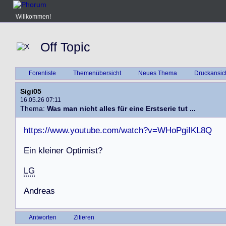
Willkommen!
Off Topic
Forenliste
Themenübersicht
Neues Thema
Druckansic
Sigi05
16.05.26 07:11
Thema:
Was man nicht alles für eine Erstserie tut ...
https://www.youtube.com/watch?v=WHoPgiIKL8Q
E
i
n
k
l
e
i
n
e
r
O
p
t
i
m
i
s
t
?
LG
A
n
d
r
e
a
s
Antworten
Zitieren