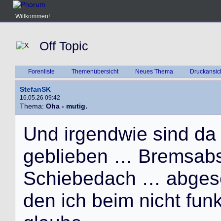
Willkommen!
Off Topic
Forenliste
Themenübersicht
Neues Thema
Druckansic
StefanSK
16.05.26 09:42
Thema:
Oha - mutig.
U
n
d
i
r
g
e
n
d
w
i
e
s
i
n
d
d
a
g
e
b
l
i
e
b
e
n
…
B
r
e
m
s
a
b
S
c
h
i
e
b
e
d
a
c
h
…
a
b
g
e
s
d
e
n
i
c
h
b
e
i
m
n
i
c
h
t
f
u
n