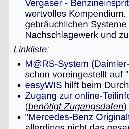
Vergaser - Benzineinspr
wertvolles Kompendium, 
gebräuchlichen Systeme 
Nachschlagewerk und zur
Linkliste:
M@RS-System (Daimler
schon voreingestellt au
easyWIS
hilft beim Durch
Zugang zur online-Teilin
(
benötigt Zugangsdaten
)
"
Mercedes-Benz Originalt
allerdings nicht das ges