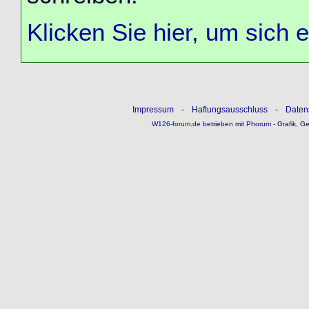
Klicken Sie hier, um sich 
Impressum
-
Haftungsausschluss
-
Daten
W126-forum.de
betrieben mit
Phorum
- Grafik, G