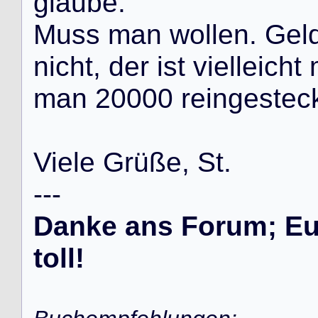
g
l
a
u
b
e
.
M
u
s
s
m
a
n
w
o
l
l
e
n
.
G
e
l
n
i
c
h
t
,
d
e
r
i
s
t
v
i
e
l
l
e
i
c
h
t
m
a
n
2
0
0
0
0
r
e
i
n
g
e
s
t
e
c
V
i
e
l
e
G
r
ü
ß
e
,
S
t
.
-
-
-
Danke ans Forum; Eur
toll!