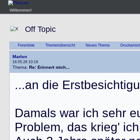
Willkommen!
Off Topic
Forenliste
Themenübersicht
Neues Thema
Druckansic
Marlon
16.05.26 10:18
Thema:
Re: Erinnert mich...
.
.
.
a
n
d
i
e
E
r
s
t
b
e
s
i
c
h
t
i
g
u
D
a
m
a
l
s
w
a
r
i
c
h
s
e
h
r
e
P
r
o
b
l
e
m
,
d
a
s
k
r
i
e
g
'
i
c
h