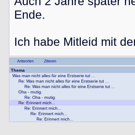
A
u
c
h
2
J
a
h
r
e
s
p
ä
t
e
r
n
E
n
d
e
.
I
c
h
h
a
b
e
M
i
t
l
e
i
d
m
i
t
d
e
Antworten
Zitieren
Thema
Was man nicht alles für eine Erstserie tut ...
Re: Was man nicht alles für eine Erstserie tut ...
Re: Was man nicht alles für eine Erstserie tut ...
Oha - mutig.
Re: Oha - mutig.
Re: Erinnert mich...
Re: Erinnert mich...
Re: Erinnert mich...
Re: Erinnert mich...