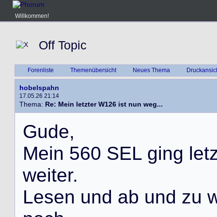
Willkommen!
Off Topic
Forenliste
Themenübersicht
Neues Thema
Druckansic
hobelspahn
17.05.26 21:14
Thema:
Re: Mein letzter W126 ist nun weg...
G
u
d
e
,
M
e
i
n
5
6
0
S
E
L
g
i
n
g
l
e
t
w
e
i
t
e
r
.
L
e
s
e
n
u
n
d
a
b
u
n
d
z
u