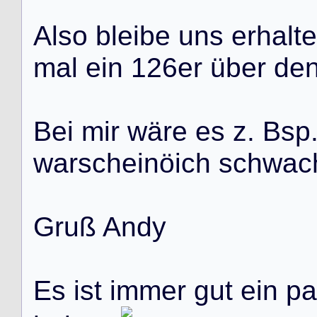
A
l
s
o
b
l
e
i
b
e
u
n
s
e
r
h
a
l
t
e
m
a
l
e
i
n
1
2
6
e
r
ü
b
e
r
d
e
B
e
i
m
i
r
w
ä
r
e
e
s
z
.
B
s
p
w
a
r
s
c
h
e
i
n
ö
i
c
h
s
c
h
w
a
c
G
r
u
ß
A
n
d
y
E
s
i
s
t
i
m
m
e
r
g
u
t
e
i
n
p
a