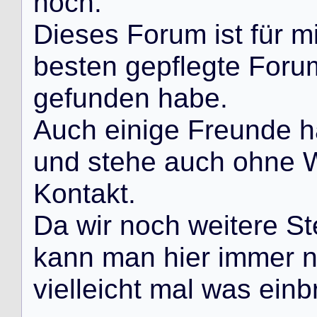
n
o
c
h
.
D
i
e
s
e
s
F
o
r
u
m
i
s
t
f
ü
r
m
b
e
s
t
e
n
g
e
p
f
l
e
g
t
e
F
o
r
u
g
e
f
u
n
d
e
n
h
a
b
e
.
A
u
c
h
e
i
n
i
g
e
F
r
e
u
n
d
e
h
u
n
d
s
t
e
h
e
a
u
c
h
o
h
n
e
K
o
n
t
a
k
t
.
D
a
w
i
r
n
o
c
h
w
e
i
t
e
r
e
S
t
k
a
n
n
m
a
n
h
i
e
r
i
m
m
e
r
v
i
e
l
l
e
i
c
h
t
m
a
l
w
a
s
e
i
n
b