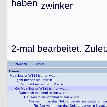
h
a
b
e
n
2
-
m
a
l
b
e
a
r
b
e
i
t
e
t
.
Z
u
l
e
t
Antworten
Zitieren
Thema
Mein letzter W126 ist nun weg...
..geht mir ähnlich, Martin..
Re: ..geht mir ähnlich, Martin..
Re: Mein letzter W126 ist nun weg...
Was mich nochmal reizen würde...
Re: Was mich nochmal reizen würde...
Nur wenn man das Geld anderweitig investieren ka
Re: Nur wenn man das Geld anderweitig investi