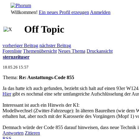
Willkommen!
Ein neues Profil erzeugen
Anmelden
Off Topic
vorheriger Beitrag
nächster Beitrag
Forenliste
Themenübersicht
Neues Thema
Druckansicht
sternzeituser
18.05.26 15:57
Thema:
Re: Austattungs-Code 855
Ja das hatte ich auch gefunden, bezieht sich halt auf einen 93er W124
Hier
gibt es nochmal eine sehr umfangreiche Aufschlüsselung der Au
Interessant ist auch ein Hinweis der KI:
Modellwechsel (Zwitter-Fahrzeuge): In älteren Baureihen (wie dem W
erhalten hat, aber noch mit der Karosserie des Vorgängers (Mopf 1) v
Demnach würde der Code 855 darauf hinweisen, dass neue Technik im
Antworten
Zitieren
RSS